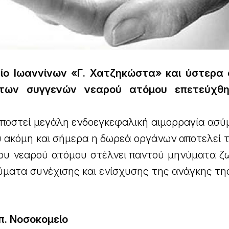
είο Ιωαννίνων «Γ. Χατζηκώστα» και ύστερα
 των συγγενών νεαρού ατόμου επετεύχθ
υποστεί μεγάλη ενδοεγκεφαλική αιμορραγία ασύ
υ ακόμη και σήμερα η δωρεά οργάνων αποτελεί 
ου νεαρού ατόμου στέλνει παντού μηνύματα ζ
ύματα συνέχισης και ενίσχυσης της ανάγκης τη
π. Νοσοκομείο