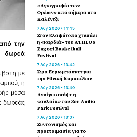
«Αγιογραφία των
Ορέων» από σήμερα στο
Καλέντζι
7 Αύγ 2026 • 14:45
Στον Ελαφότοπο χτυπάει
η «καρδιά» του ATHLOS
 από την
Zagori Basketball
η δωρεά
Festival
7 Αύγ 2026 • 13:42
Ώρα Ευρωμπάσκετ για
μβατη με
την Εθνική Κορασίδων
ταμπού, η
7 Αύγ 2026 • 13:40
ωής μέσα
Ανοίγει απόψε η
«αυλαία» του 3ου Anilio
ς δωρεάς
Park Festival
7 Αύγ 2026 • 13:07
Συντονισμός και
προετοιμασία για το