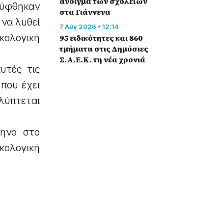
άνοιγμα των σχολείων
αλύφθηκαν
στα Γιάννενα
 να λυθεί
7 Αύγ 2026 • 12:14
κολογική
95 ειδικότητες και 860
τμήματα στις Δημόσιες
Σ.Α.Ε.Κ. τη νέα χρονιά
υτές τις
 που έχει
αλύπτεται
μηνο στο
κολογική