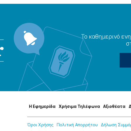
Το καθημερɩνό ενη
σ
Η Εφημερίδα
Χρήσɩμα Τηλέφωνα
Αξɩοθέατα
Όροɩ Χρήσης
Πολɩτɩκή Απορρήτου
Δήλωση Συμμόρ