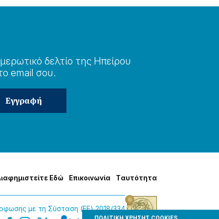
μερωτɩκό δελτίο της Ηπείρου
το email σου.
Δɩαφημɩστείτε Εδώ
Επɩκοɩνωνία
Tαυτότητα
φωσης με τη Σύσταση (ΕΕ) 2018/334
ΠΟΛΙΤΙΚΗ ΧΡΗΣΗΣ COOKIES