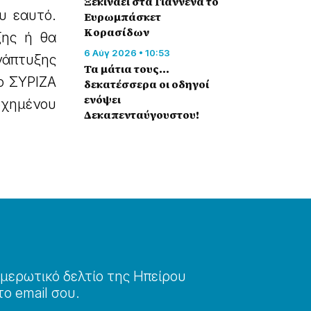
Ξεκινάει στα Γιάννενα το
υ εαυτό.
Ευρωμπάσκετ
Κορασίδων
ξης ή θα
6 Αύγ 2026 • 10:53
νάπτυξης
Τα μάτια τους…
 ο ΣΥΡΙΖΑ
δεκατέσσερα οι οδηγοί
ενόψει
ωχημένου
Δεκαπενταύγουστου!
μερωτɩκό δελτίο της Ηπείρου
το email σου.