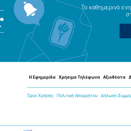
Το καθημερɩνό ενη
σ
Η Εφημερίδα
Χρήσɩμα Τηλέφωνα
Αξɩοθέατα
Όροɩ Χρήσης
Πολɩτɩκή Απορρήτου
Δήλωση Συμμόρ