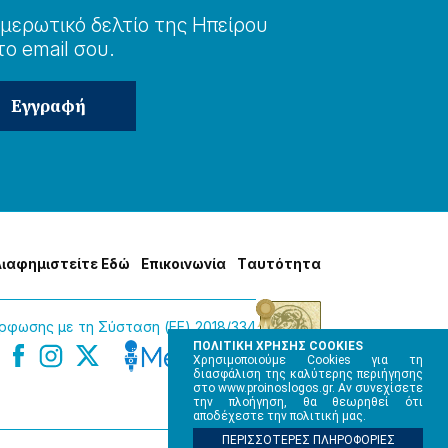
μερωτɩκό δελτίο της Ηπείρου
το email σου.
Δɩαφημɩστείτε Εδώ
Επɩκοɩνωνία
Tαυτότητα
φωσης με τη Σύσταση (ΕΕ) 2018/334
ΠΟΛΙΤΙΚΗ ΧΡΗΣΗΣ COOKIES
Χρησιμοποιούμε Cookies για τη
διασφάλιση της καλύτερης περιήγησης
στο www.proinoslogos.gr. Αν συνεχίσετε
την πλοήγηση, θα θεωρηθεί ότι
αποδέχεστε την πολιτική μας.
ΠΕΡΙΣΣΟΤΕΡΕΣ ΠΛΗΡΟΦΟΡΙΕΣ