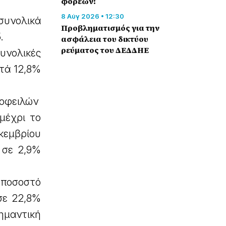
φορέων!
8 Αύγ 2026 • 12:30
 συνολικά
Προβληματισμός για την
.
ασφάλεια του δικτύου
ρεύματος του ΔΕΔΔΗΕ
υνολικές
ατά 12,8%
 οφειλών
μέχρι το
κεμβρίου
 σε 2,9%
 ποσοστό
σε 22,8%
σημαντική