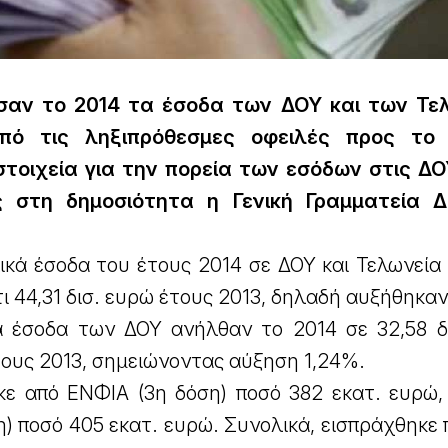
σαν το 2014 τα έσοδα των ΔΟΥ και των Τε
από τις ληξιπρόθεσμες οφειλές προς το 
τοιχεία για την πορεία των εσόδων στις ΔΟ
 στη δημοσιότητα η Γενική Γραμματεία Δ
ικά έσοδα του έτους 2014 σε ΔΟΥ και Τελωνεία
τι 44,31 δισ. ευρώ έτους 2013, δηλαδή αυξήθηκα
κά έσοδα των ΔΟΥ ανήλθαν το 2014 σε 32,58 δ
έτους 2013, σημειώνοντας αύξηση 1,24%.
κε από ΕΝΦΙΑ (3η δόση) ποσό 382 εκατ. ευρώ,
) ποσό 405 εκατ. ευρώ. Συνολικά, εισπράχθηκε 