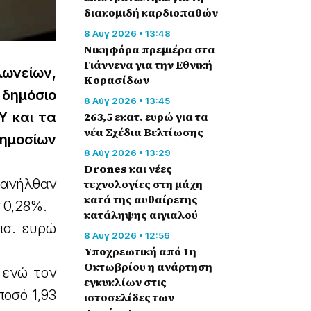
διακομιδή καρδιοπαθών
8 Αύγ 2026 • 13:48
Nικηφόρα πρεμιέρα στα
Γιάννενα για την Εθνική
λωνείων,
Κορασίδων
δημόσιο
8 Αύγ 2026 • 13:45
263,5 εκατ. ευρώ για τα
Υ και τα
νέα Σχέδια Βελτίωσης
ημοσίων
8 Αύγ 2026 • 13:29
Drones και νέες
 ανήλθαν
τεχνολογίες στη μάχη
κατά της αυθαίρετης
ν 0,28%.
κατάληψης αιγιαλού
ισ. ευρώ
8 Αύγ 2026 • 12:56
Υποχρεωτική από 1η
Οκτωβρίου η ανάρτηση
 ενώ τον
εγκυκλίων στις
ποσό 1,93
ιστοσελίδες των