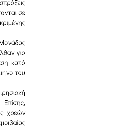
ισπράξεις
χονται σε
κριμένης
Μονάδας
λθαν για
αση κατά
άμηνο του
ειρησιακή
 Επίσης,
ες χρεών
μοιβαίας