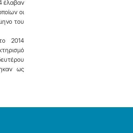
14 έλαβαν
οποίων οι
άμηνο του
το 2014
κτηρισμό
δευτέρου
θηκαν ως