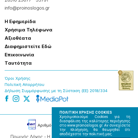
info@proinoslogos.gr
Η Εφημερίδα
Χρήσɩμα Τηλέφωνα
Αξɩοθέατα
Δɩαφημɩστείτε Εδώ
Επɩκοɩνωνία
Tαυτότητα
Όροɩ Χρήσης
Πολɩτɩκή Απορρήτου
Δήλωση Συμμόρφωσης με τη Σύσταση (ΕΕ) 2018/334
ΠΟΛΙΤΙΚΗ ΧΡΗΣΗΣ COOKIES
Χρησιμοποιούμε Cookies για τη
διασφάλιση της καλύτερης περιήγησης
Αρɩθμός Πɩστοποίησης Μ.Η.Τ. 220242
στο www.proinoslogos.gr. Αν συνεχίσετε
την πλοήγηση, θα θεωρηθεί ότι
αποδέχεστε την πολιτική μας.
Πρωινός Λόγος - Η καθημερινή εφημερίδα της Ηπείρου,