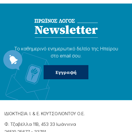
Το καθημερɩνό ενημερωτɩκό δελτίο της Ηπείρου
στο email σου.
ΙΔΙΟΚΤΗΣΙΑ: Ι. & Ε. ΚΟΥΤΣΟΛΙΟΝΤΟΥ Ο.Ε.
Φ. Τζαβέλλα 11Β, 453 33 Ιωάννɩνα
26510 25677
-
33791