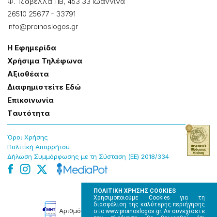
Φ. Τζαβέλλα 11Β, 453 33 Ιωάννɩνα
26510 25677
-
33791
info@proinoslogos.gr
Η Εφημερίδα
Χρήσɩμα Τηλέφωνα
Αξɩοθέατα
Δɩαφημɩστείτε Εδώ
Επɩκοɩνωνία
Tαυτότητα
Όροɩ Χρήσης
Πολɩτɩκή Απορρήτου
Δήλωση Συμμόρφωσης με τη Σύσταση (ΕΕ) 2018/334
ΠΟΛΙΤΙΚΗ ΧΡΗΣΗΣ COOKIES
Χρησιμοποιούμε Cookies για τη
διασφάλιση της καλύτερης περιήγησης
Αρɩθμός Πɩστοποίησης Μ.Η.Τ. 220242
στο www.proinoslogos.gr. Αν συνεχίσετε