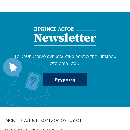
Το καθημερɩνό ενημερωτɩκό δελτίο της Ηπείρου
στο email σου.
ΙΔΙΟΚΤΗΣΙΑ: Ι. & Ε. ΚΟΥΤΣΟΛΙΟΝΤΟΥ Ο.Ε.