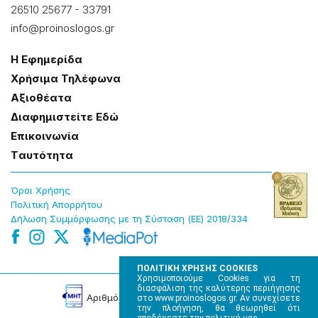
26510 25677
-
33791
info@proinoslogos.gr
Η Εφημερίδα
Χρήσɩμα Τηλέφωνα
Αξɩοθέατα
Δɩαφημɩστείτε Εδώ
Επɩκοɩνωνία
Tαυτότητα
Όροɩ Χρήσης
Πολɩτɩκή Απορρήτου
Δήλωση Συμμόρφωσης με τη Σύσταση (ΕΕ) 2018/334
ΠΟΛΙΤΙΚΗ ΧΡΗΣΗΣ COOKIES
Χρησιμοποιούμε Cookies για τη
διασφάλιση της καλύτερης περιήγησης
Αρɩθμός Πɩστοποίησης Μ.Η.Τ. 220242
στο www.proinoslogos.gr. Αν συνεχίσετε
την πλοήγηση, θα θεωρηθεί ότι