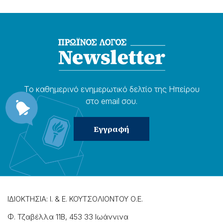
Το καθημερɩνό ενημερωτɩκό δελτίο της Ηπείρου
στο email σου.
ΙΔΙΟΚΤΗΣΙΑ: Ι. & Ε. ΚΟΥΤΣΟΛΙΟΝΤΟΥ Ο.Ε.
Φ. Τζαβέλλα 11Β, 453 33 Ιωάννɩνα