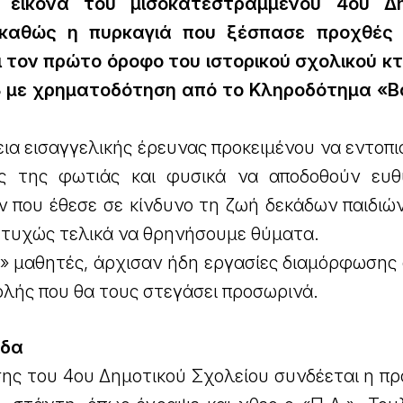
 εικόνα του μισοκατεστραμμένου 4ου Δη
 καθώς η πυρκαγιά που ξέσπασε προχθές 
 τον πρώτο όροφο του ιστορικού σχολικού κτι
53 με χρηματοδότηση από το Κληροδότημα «Β
εια εισαγγελικής έρευνας προκειμένου να εντοπ
ης της φωτιάς και φυσικά να αποδοθούν ευθ
άν που έθεσε σε κίνδυνο τη ζωή δεκάδων παιδιώ
υτυχώς τελικά να θρηνήσουμε θύματα.
» μαθητές, άρχισαν ήδη εργασίες διαμόρφωσης 
ολής που θα τους στεγάσει προσωρινά.
άδα
ης του 4ου Δημοτικού Σχολείου συνδέεται η πρ