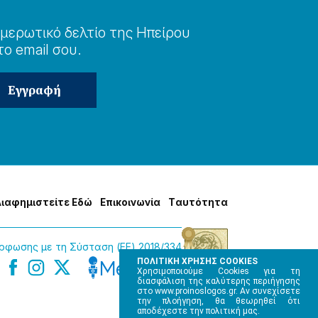
μερωτɩκό δελτίο της Ηπείρου
το email σου.
Δɩαφημɩστείτε Εδώ
Επɩκοɩνωνία
Tαυτότητα
φωσης με τη Σύσταση (ΕΕ) 2018/334
ΠΟΛΙΤΙΚΗ ΧΡΗΣΗΣ COOKIES
Χρησιμοποιούμε Cookies για τη
διασφάλιση της καλύτερης περιήγησης
στο www.proinoslogos.gr. Αν συνεχίσετε
την πλοήγηση, θα θεωρηθεί ότι
αποδέχεστε την πολιτική μας.