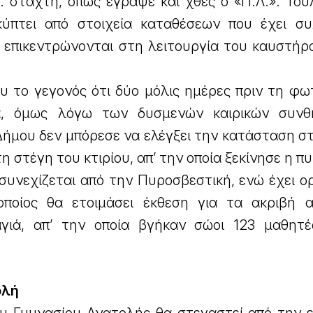
… στάχτη, όπως έγραψε και χθες ο «Π.Λ.». Του
ύπτει από στοιχεία καταθέσεων που έχει συ
 επικεντρώνονται στη λειτουργία του καυστήρα
ου το γεγονός ότι δύο μόλις ημέρες πριν τη φω
α, όμως λόγω των δυσμενών καιρικών συνθ
Δήμου δεν μπόρεσε να ελέγξει την κατάσταση σ
η στέγη του κτιρίου, απ’ την οποία ξεκίνησε η π
υνεχίζεται από την Πυροσβεστική, ενώ έχει ορ
ποίος θα ετοιμάσει έκθεση για τα ακριβή α
γιά, απ’ την οποία βγήκαν σώοι 123 μαθητέ
ολή