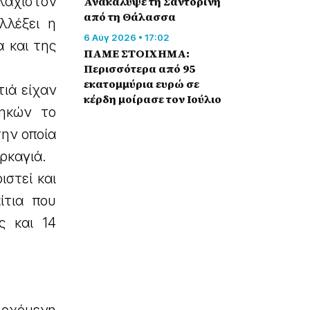
λάχιστον
Ανακάλυψε τη Σαντορίνη
από τη Θάλασσα
λλέξει η
6 Αύγ 2026 • 17:02
 και της
ΠΑΜΕ ΣΤΟΙΧΗΜΑ:
Περισσότερα από 95
εκατομμύρια ευρώ σε
τιά είχαν
κέρδη μοίρασε τον Ιούλιο
ηκών το
την οποία
υρκαγιά.
ιστεί και
ίτια που
ς και 14