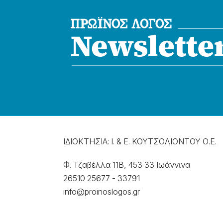
ΙΔΙΟΚΤΗΣΙΑ: Ι. & Ε. ΚΟΥΤΣΟΛΙΟΝΤΟΥ Ο.Ε.
Φ. Τζαβέλλα 11Β, 453 33 Ιωάννɩνα
26510 25677
-
33791
info@proinoslogos.gr