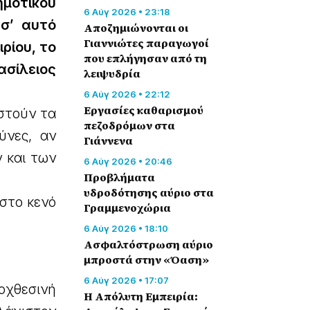
μοτικού
6 Αύγ 2026 • 23:18
σ’ αυτό
Αποζημιώνονται οι
Γιαννιώτες παραγωγοί
ρίου, το
που επλήγησαν από τη
ασίλειος
λειψυδρία
6 Αύγ 2026 • 22:12
Εργασίες καθαρισμού
ιστούν τα
πεζοδρόμων στα
ύνες, αν
Γιάννενα
ν και των
6 Αύγ 2026 • 20:46
Προβλήματα
υδροδότησης αύριο στα
στο κενό
Γραμμενοχώρια
6 Αύγ 2026 • 18:10
Ασφαλτόστρωση αύριο
μπροστά στην «Όαση»
6 Αύγ 2026 • 17:07
οχθεσινή
Η Απόλυτη Εμπειρία: