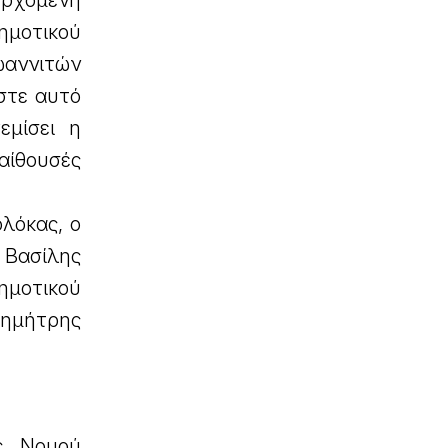
ερχόμενη
ημοτικού
ωαννιτών
στε αυτό
εμίσει η
αίθουσές
ολόκας, ο
 Βασίλης
ημοτικού
Δημήτρης
ς Νομού