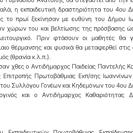
έου Γυμνασίου Ανατολής θα στεγαστεί από την 
καλά, η εκπαιδευτική δραστηριότητα του 4ου Δ
ς το πρωί ξεκίνησαν με ευθύνη του Δήμου Ι
ων χώρων του και βελτίωσης της πρόσβασης ώ
ειτουργικό. Πριν φτάσουν οι μαθητές θα γ
αιο θέρμανσης και φυσικά θα μεταφερθεί στις 
ός (θρανία κ.λ.π.).
ησαν χθες ο Αντιδήμαρχος Παιδείας Παντελής Κ
 Επιτροπής Πρωτοβάθμιας Εκπ/σης Ιωαννίνων
 του Συλλόγου Γονέων και Κηδεμόνων του 4ου Δ
ργινός και ο Αντιδήμαρχος Καθαριότητας 
ν
υ Εκπαιδευτικών Πρωτοβάθμιας Εκπαίδευση