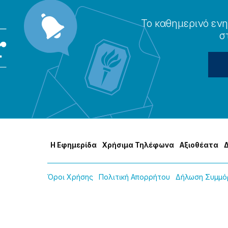
Το καθημερɩνό ενη
σ
Η Εφημερίδα
Χρήσɩμα Τηλέφωνα
Αξɩοθέατα
Όροɩ Χρήσης
Πολɩτɩκή Απορρήτου
Δήλωση Συμμόρ