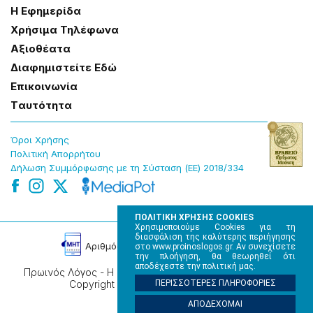
Η Εφημερίδα
Χρήσɩμα Τηλέφωνα
Αξɩοθέατα
Δɩαφημɩστείτε Εδώ
Επɩκοɩνωνία
Tαυτότητα
Όροɩ Χρήσης
Πολɩτɩκή Απορρήτου
Δήλωση Συμμόρφωσης με τη Σύσταση (ΕΕ) 2018/334
ΠΟΛΙΤΙΚΗ ΧΡΗΣΗΣ COOKIES
Χρησιμοποιούμε Cookies για τη
διασφάλιση της καλύτερης περιήγησης
Αρɩθμός Πɩστοποίησης Μ.Η.Τ. 220242
στο www.proinoslogos.gr. Αν συνεχίσετε
την πλοήγηση, θα θεωρηθεί ότι
αποδέχεστε την πολιτική μας.
Πρωινός Λόγος - Η καθημερινή εφημερίδα της Ηπείρου,
Copyright © 2026, All rights reserved.
ΠΕΡΙΣΣΟΤΕΡΕΣ ΠΛΗΡΟΦΟΡΙΕΣ
ΑΠΟΔΕΧΟΜΑΙ