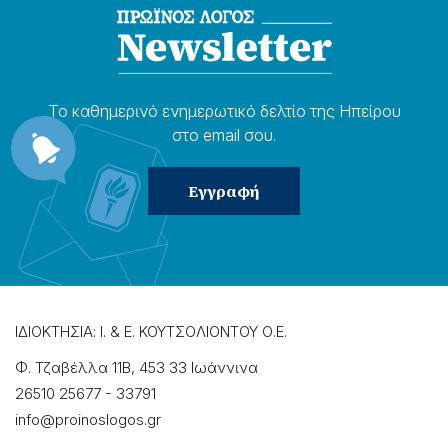
Το καθημερɩνό ενημερωτɩκό δελτίο της Ηπείρου
στο email σου.
ΙΔΙΟΚΤΗΣΙΑ: Ι. & Ε. ΚΟΥΤΣΟΛΙΟΝΤΟΥ Ο.Ε.
Φ. Τζαβέλλα 11Β, 453 33 Ιωάννɩνα
26510 25677
-
33791
info@proinoslogos.gr