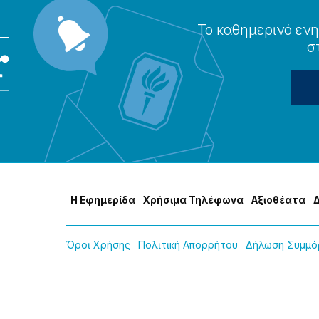
Το καθημερɩνό ενη
σ
Η Εφημερίδα
Χρήσɩμα Τηλέφωνα
Αξɩοθέατα
Όροɩ Χρήσης
Πολɩτɩκή Απορρήτου
Δήλωση Συμμόρ