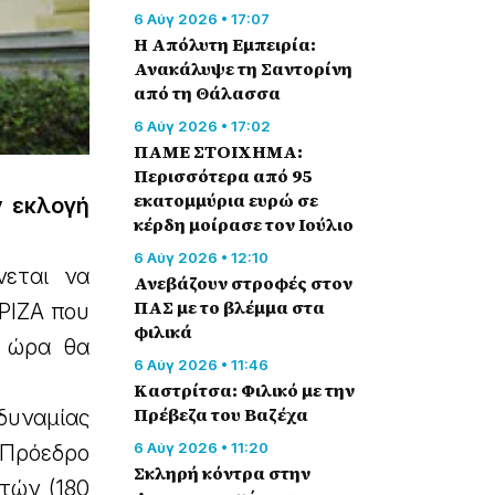
6 Αύγ 2026 • 17:07
Η Απόλυτη Εμπειρία:
Ανακάλυψε τη Σαντορίνη
από τη Θάλασσα
6 Αύγ 2026 • 17:02
ΠΑΜΕ ΣΤΟΙΧΗΜΑ:
Περισσότερα από 95
εκατομμύρια ευρώ σε
ν εκλογή
κέρδη μοίρασε τον Ιούλιο
6 Αύγ 2026 • 12:10
νεται να
Ανεβάζουν στροφές στον
ΠΑΣ με το βλέμμα στα
ΡΙΖΑ που
φιλικά
α ώρα θα
6 Αύγ 2026 • 11:46
Καστρίτσα: Φιλικό με την
Πρέβεζα του Βαζέχα
δυναμίας
6 Αύγ 2026 • 11:20
 Πρόεδρο
Σκληρή κόντρα στην
τών (180