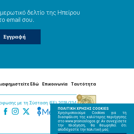
μερωτɩκό δελτίο της Ηπείρου
το email σου.
Δɩαφημɩστείτε Εδώ
Επɩκοɩνωνία
Tαυτότητα
φωσης με τη Σύσταση (ΕΕ) 2018/334
ΠΟΛΙΤΙΚΗ ΧΡΗΣΗΣ COOKIES
Χρησιμοποιούμε Cookies για τη
διασφάλιση της καλύτερης περιήγησης
στο www.proinoslogos.gr. Αν συνεχίσετε
την πλοήγηση, θα θεωρηθεί ότι
αποδέχεστε την πολιτική μας.