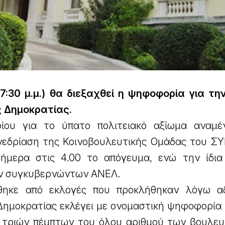
7:30 μ.μ.) θα διεξαχθεί η ψηφοφορία για τη
ς Δημοκρατίας.
ου για το ύπατο πολιτειακό αξίωμα αναμέ
νεδρίαση της Κοινοβουλευτικής Ομάδας του ΣΥ
ήμερα στις 4.00 το απόγευμα, ενώ την ίδι
των συγκυβερνώντων ΑΝΕΛ.
θηκε από εκλογές που προκλήθηκαν λόγω α
Δημοκρατίας εκλέγει με ονομαστική ψηφοφορία
 τριών πέμπτων του όλου αριθμού των βουλευ