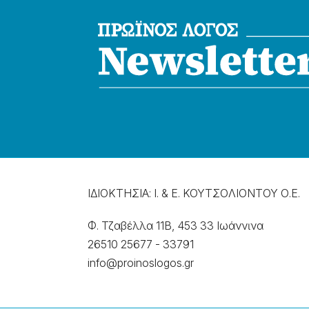
ΙΔΙΟΚΤΗΣΙΑ: Ι. & Ε. ΚΟΥΤΣΟΛΙΟΝΤΟΥ Ο.Ε.
Φ. Τζαβέλλα 11Β, 453 33 Ιωάννɩνα
26510 25677
-
33791
info@proinoslogos.gr