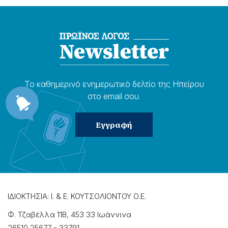
Το καθημερɩνό ενημερωτɩκό δελτίο της Ηπείρου
στο email σου.
ΙΔΙΟΚΤΗΣΙΑ: Ι. & Ε. ΚΟΥΤΣΟΛΙΟΝΤΟΥ Ο.Ε.
Φ. Τζαβέλλα 11Β, 453 33 Ιωάννɩνα
26510 25677
-
33791