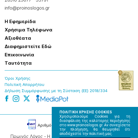
info@proinoslogos.gr
Η Εφημερίδα
Χρήσɩμα Τηλέφωνα
Αξɩοθέατα
Δɩαφημɩστείτε Εδώ
Επɩκοɩνωνία
Tαυτότητα
Όροɩ Χρήσης
Πολɩτɩκή Απορρήτου
Δήλωση Συμμόρφωσης με τη Σύσταση (ΕΕ) 2018/334
ΠΟΛΙΤΙΚΗ ΧΡΗΣΗΣ COOKIES
Χρησιμοποιούμε Cookies για τη
διασφάλιση της καλύτερης περιήγησης
Αρɩθμός Πɩστοποίησης Μ.Η.Τ. 220242
στο www.proinoslogos.gr. Αν συνεχίσετε
την πλοήγηση, θα θεωρηθεί ότι
αποδέχεστε την πολιτική μας.
Πρωινός Λόγος - Η καθημερινή εφημερίδα της Ηπείρου,