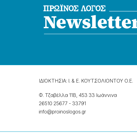
ΙΔΙΟΚΤΗΣΙΑ: Ι. & Ε. ΚΟΥΤΣΟΛΙΟΝΤΟΥ Ο.Ε.
Φ. Τζαβέλλα 11Β, 453 33 Ιωάννɩνα
26510 25677
-
33791
info@proinoslogos.gr