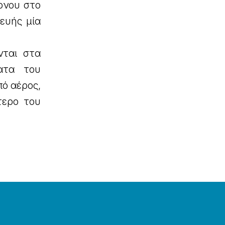
ρνου στο
ευής μία
νται στα
ατα του
πό αέρος,
τερο του