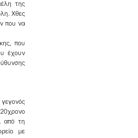
μέλη της
λη. Χθες
ν που να
κης, που
ου έχουν
εύθυνσης
 γεγονός
ν 20χρονο
ι από τη
ορείο με