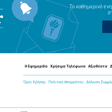
Το καθημερɩνό ενη
σ
Η Εφημερίδα
Χρήσɩμα Τηλέφωνα
Αξɩοθέατα
Όροɩ Χρήσης
Πολɩτɩκή Απορρήτου
Δήλωση Συμμόρ