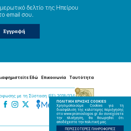
μερωτɩκό δελτίο της Ηπείρου
το email σου.
Δɩαφημɩστείτε Εδώ
Επɩκοɩνωνία
Tαυτότητα
φωσης με τη Σύσταση (ΕΕ) 2018/334
ΠΟΛΙΤΙΚΗ ΧΡΗΣΗΣ COOKIES
Χρησιμοποιούμε Cookies για τη
διασφάλιση της καλύτερης περιήγησης
στο www.proinoslogos.gr. Αν συνεχίσετε
την πλοήγηση, θα θεωρηθεί ότι
αποδέχεστε την πολιτική μας.
ΠΕΡΙΣΣΟΤΕΡΕΣ ΠΛΗΡΟΦΟΡΙΕΣ