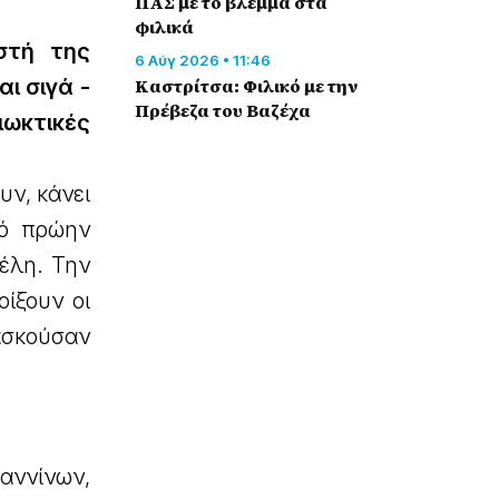
ΠΑΣ με το βλέμμα στα
φιλικά
στή της
6 Αύγ 2026 • 11:46
Καστρίτσα: Φιλικό με την
ι σιγά -
Πρέβεζα του Βαζέχα
ωκτικές
υν, κάνει
πό πρώην
έλη. Την
οίξουν οι
ασκούσαν
ωαννίνων,