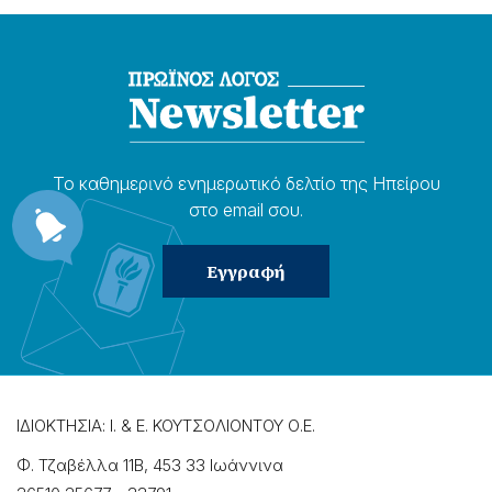
Το καθημερɩνό ενημερωτɩκό δελτίο της Ηπείρου
στο email σου.
ΙΔΙΟΚΤΗΣΙΑ: Ι. & Ε. ΚΟΥΤΣΟΛΙΟΝΤΟΥ Ο.Ε.
Φ. Τζαβέλλα 11Β, 453 33 Ιωάννɩνα