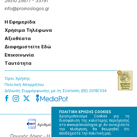
26510 25677
-
33791
info@proinoslogos.gr
Η Εφημερίδα
Χρήσɩμα Τηλέφωνα
Αξɩοθέατα
Δɩαφημɩστείτε Εδώ
Επɩκοɩνωνία
Tαυτότητα
Όροɩ Χρήσης
Πολɩτɩκή Απορρήτου
Δήλωση Συμμόρφωσης με τη Σύσταση (ΕΕ) 2018/334
ΠΟΛΙΤΙΚΗ ΧΡΗΣΗΣ COOKIES
Χρησιμοποιούμε Cookies για τη
διασφάλιση της καλύτερης περιήγησης
Αρɩθμός Πɩστοποίησης Μ.Η.Τ. 220242
στο www.proinoslogos.gr. Αν συνεχίσετε
την πλοήγηση, θα θεωρηθεί ότι
αποδέχεστε την πολιτική μας.
Πρωινός Λόγος - Η καθημερινή εφημερίδα της Ηπείρου,