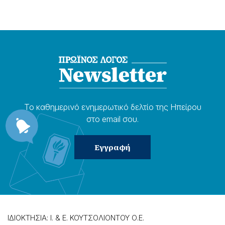
Το καθημερɩνό ενημερωτɩκό δελτίο της Ηπείρου
στο email σου.
ΙΔΙΟΚΤΗΣΙΑ: Ι. & Ε. ΚΟΥΤΣΟΛΙΟΝΤΟΥ Ο.Ε.