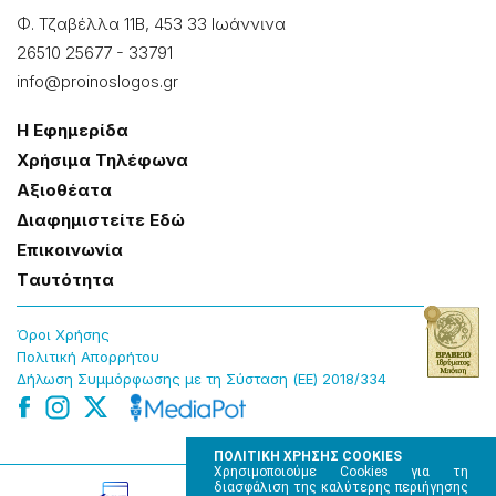
Φ. Τζαβέλλα 11Β, 453 33 Ιωάννɩνα
26510 25677
-
33791
info@proinoslogos.gr
Η Εφημερίδα
Χρήσɩμα Τηλέφωνα
Αξɩοθέατα
Δɩαφημɩστείτε Εδώ
Επɩκοɩνωνία
Tαυτότητα
Όροɩ Χρήσης
Πολɩτɩκή Απορρήτου
Δήλωση Συμμόρφωσης με τη Σύσταση (ΕΕ) 2018/334
ΠΟΛΙΤΙΚΗ ΧΡΗΣΗΣ COOKIES
Χρησιμοποιούμε Cookies για τη
διασφάλιση της καλύτερης περιήγησης