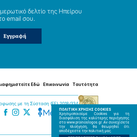
μερωτɩκό δελτίο της Ηπείρου
το email σου.
Δɩαφημɩστείτε Εδώ
Επɩκοɩνωνία
Tαυτότητα
φωσης με τη Σύσταση (ΕΕ) 2018/334
ΠΟΛΙΤΙΚΗ ΧΡΗΣΗΣ COOKIES
Χρησιμοποιούμε Cookies για τη
διασφάλιση της καλύτερης περιήγησης
στο www.proinoslogos.gr. Αν συνεχίσετε
την πλοήγηση, θα θεωρηθεί ότι
αποδέχεστε την πολιτική μας.