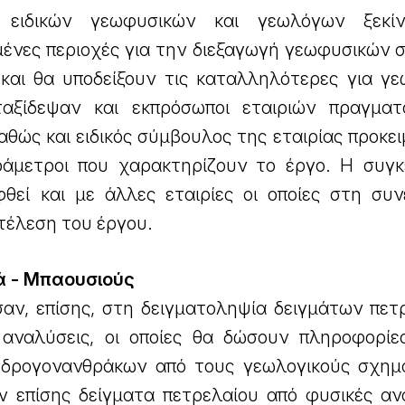
ίο ειδικών γεωφυσικών και γεωλόγων ξεκί
μένες περιοχές για την διεξαγωγή γεωφυσικών 
 και θα υποδείξουν τις καταλληλότερες για γε
ταξίδεψαν και εκπρόσωποι εταιριών πραγματ
θώς και ειδικός σύμβουλος της εταιρίας προκε
ράμετροι που χαρακτηρίζουν το έργο. Η συγκ
φθεί και με άλλες εταιρίες οι οποίες στη συν
κτέλεση του έργου.
ά - Μπαουσιούς
αν, επίσης, στη δειγματοληψία δειγμάτων πε
ς αναλύσεις, οι οποίες θα δώσουν πληροφορίες
υδρογονανθράκων από τους γεωλογικούς σχημ
ν επίσης δείγματα πετρελαίου από φυσικές αν