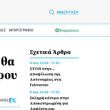
ΑΝΑΖΗΤΗΣΗ
Φαρμακεία
ΛΕΣ
ΑΡΘΡΟΓΡΑΦΙΑ
Σχετικά Άρθρα
 θα
6 Αύγ 2026 • 11:35
ΣΤΟΠ στην…
ρου
αποψίλωση της
Αστυνομίας στα
Γιάννενα!
6 Αύγ 2026 • 11:20
Σκληρή κόντρα στην
HARE
Αποκεντρωμένη για
Λαψίστα και