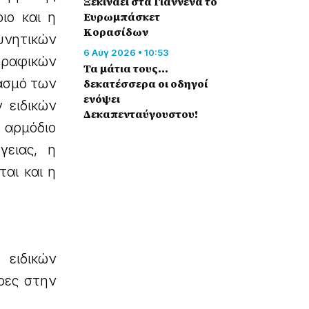
Ξεκινάει στα Γιάννενα το
ιο και η
Ευρωμπάσκετ
Κορασίδων
νητικών
6 Αύγ 2026 • 10:53
γραφικών
Τα μάτια τους…
ασμό των
δεκατέσσερα οι οδηγοί
ενόψει
 ειδικών
Δεκαπενταύγουστου!
 αρμόδιο
γειας, η
ται και η
ειδικών
ρες στην