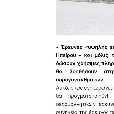
• Έρευνες «υψηλής ε
Ηπείρου – και μόλις 
δώσουν χρήσιμες πληρο
θα βοηθήσουν στη
υδρογονανθράκων.
Αυτό, όπως ενημερώνει 
θα πραγματοποιηθεί
αερομαγνητικών ερευν
συνέχεια της έρευνας 