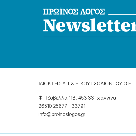
ΙΔΙΟΚΤΗΣΙΑ: Ι. & Ε. ΚΟΥΤΣΟΛΙΟΝΤΟΥ Ο.Ε.
Φ. Τζαβέλλα 11Β, 453 33 Ιωάννɩνα
26510 25677
-
33791
info@proinoslogos.gr