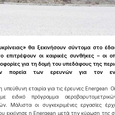
υκρίνειας» θα ξεκινήσουν σύντομα στο έδ
το επιτρέψουν οι καιρικές συνθήκες – οι ο
φορίες για τη δομή του υπεδάφους της περι
ν πορεία των ερευνών για τον εντ
η υπεύθυνη εταιρία για τις έρευνες Energean O
 με ειδικό πρόγραμμα αεροβαρυτομετρι
ών. Μάλιστα οι συγκεκριμένες εργασίες έρχ
που εκκίνησε η Energean μετά την κύρωση της 