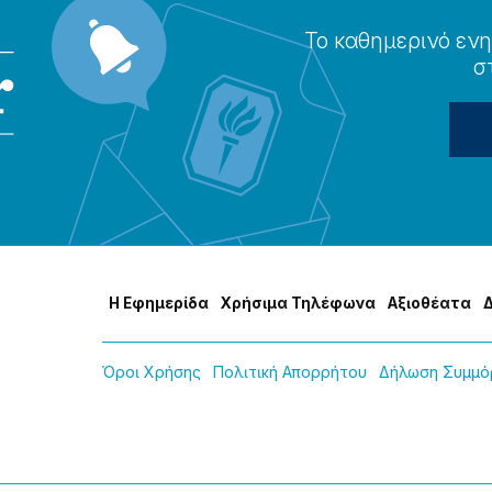
Το καθημερɩνό ενη
σ
Η Εφημερίδα
Χρήσɩμα Τηλέφωνα
Αξɩοθέατα
Όροɩ Χρήσης
Πολɩτɩκή Απορρήτου
Δήλωση Συμμόρ