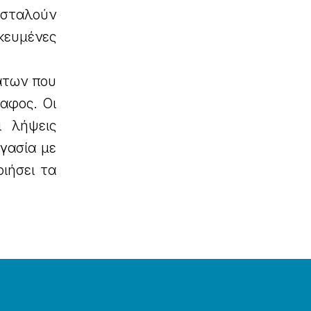
 σταλούν
ικευμένες
άτων που
αφος. Οι
ι λήψεις
ργασία με
οιήσει τα