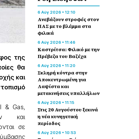
6 Αύγ 2026 • 12:10
Ανεβάζουν στροφές στον
ΠΑΣ με το βλέμμα στα
φιλικά
6 Αύγ 2026 • 11:46
Καστρίτσα: Φιλικό με την
Πρέβεζα του Βαζέχα
αφος της
6 Αύγ 2026 • 11:20
ποίες θα
Σκληρή κόντρα στην
οχής και
Αποκεντρωμένη για
Λαψίστα και
οπισμό
μετακινήσεις υπαλλήλων
6 Αύγ 2026 • 11:15
il & Gas,
Στις 20 Αυγούστου ξεκινά
η νέα κυνηγετική
κών και
περίοδος
ονται σε
6 Αύγ 2026 • 10:53
σύμβασης