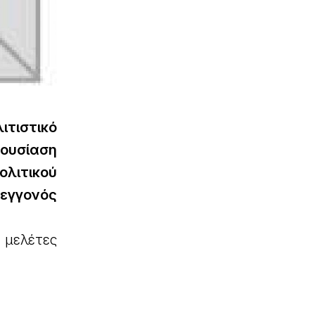
ιτιστικό
ρουσίαση
λιτικού
 εγγονός
α μελέτες