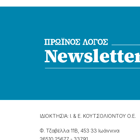
ΙΔΙΟΚΤΗΣΙΑ: Ι. & Ε. ΚΟΥΤΣΟΛΙΟΝΤΟΥ Ο.Ε.
Φ. Τζαβέλλα 11Β, 453 33 Ιωάννɩνα
26510 25677
-
33791