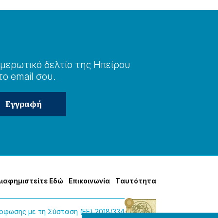
μερωτɩκό δελτίο της Ηπείρου
το email σου.
Δɩαφημɩστείτε Εδώ
Επɩκοɩνωνία
Tαυτότητα
φωσης με τη Σύσταση (ΕΕ) 2018/334