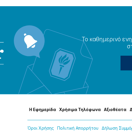
Το καθημερɩνό ενη
σ
Η Εφημερίδα
Χρήσɩμα Τηλέφωνα
Αξɩοθέατα
Όροɩ Χρήσης
Πολɩτɩκή Απορρήτου
Δήλωση Συμμόρ