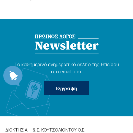
Το καθημερɩνό ενημερωτɩκό δελτίο της Ηπείρου
στο email σου.
ΙΔΙΟΚΤΗΣΙΑ: Ι. & Ε. ΚΟΥΤΣΟΛΙΟΝΤΟΥ Ο.Ε.