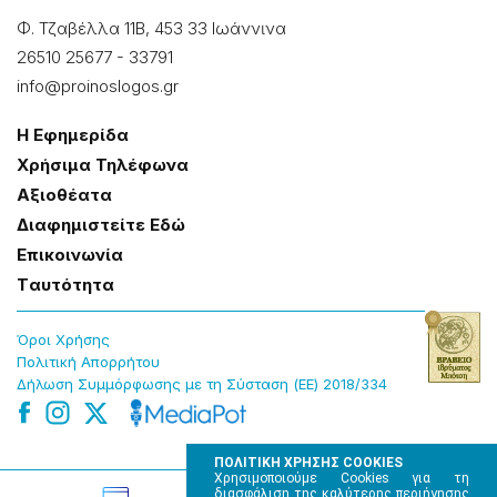
Φ. Τζαβέλλα 11Β, 453 33 Ιωάννɩνα
26510 25677
-
33791
info@proinoslogos.gr
Η Εφημερίδα
Χρήσɩμα Τηλέφωνα
Αξɩοθέατα
Δɩαφημɩστείτε Εδώ
Επɩκοɩνωνία
Tαυτότητα
Όροɩ Χρήσης
Πολɩτɩκή Απορρήτου
Δήλωση Συμμόρφωσης με τη Σύσταση (ΕΕ) 2018/334
ΠΟΛΙΤΙΚΗ ΧΡΗΣΗΣ COOKIES
Χρησιμοποιούμε Cookies για τη
διασφάλιση της καλύτερης περιήγησης