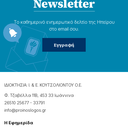
Το καθημερɩνό ενημερωτɩκό δελτίο της Ηπείρου
στο email σου.
ΙΔΙΟΚΤΗΣΙΑ: Ι. & Ε. ΚΟΥΤΣΟΛΙΟΝΤΟΥ Ο.Ε.
Φ. Τζαβέλλα 11Β, 453 33 Ιωάννɩνα
26510 25677
-
33791
info@proinoslogos.gr
Η Εφημερίδα