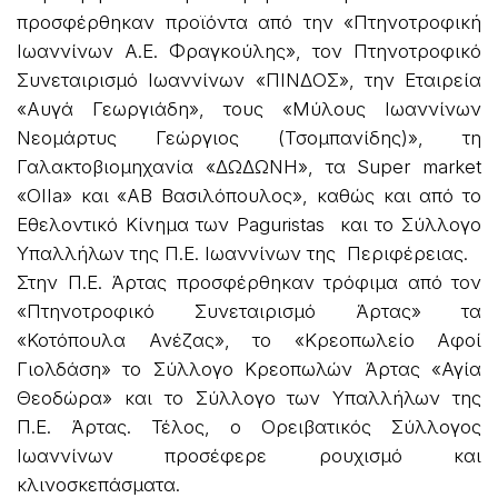
προσφέρθηκαν προϊόντα από την «Πτηνοτροφική
Ιωαννίνων Α.Ε. Φραγκούλης», τον Πτηνοτροφικό
Συνεταιρισμό Ιωαννίνων «ΠΙΝΔΟΣ», την Εταιρεία
«Αυγά Γεωργιάδη», τους «Μύλους Ιωαννίνων
Νεομάρτυς Γεώργιος (Τσομπανίδης)», τη
Γαλακτοβιομηχανία «ΔΩΔΩΝΗ», τα Super market
«OIIa» και «ΑΒ Βασιλόπουλος», καθώς και από τo
Εθελοντικό Κίνημα των Paguristas και το Σύλλογο
Υπαλλήλων της Π.Ε. Ιωαννίνων της Περιφέρειας.
Στην Π.Ε. Άρτας προσφέρθηκαν τρόφιμα από τον
«Πτηνοτροφικό Συνεταιρισμό Άρτας» τα
«Κοτόπουλα Ανέζας», το «Κρεοπωλείο Αφοί
Γιολδάση» το Σύλλογο Κρεοπωλών Άρτας «Αγία
Θεοδώρα» και το Σύλλογο των Υπαλλήλων της
Π.Ε. Άρτας. Τέλος, ο Ορειβατικός Σύλλογος
Ιωαννίνων προσέφερε ρουχισμό και
κλινοσκεπάσματα.