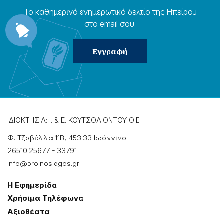
Το καθημερɩνό ενημερωτɩκό δελτίο της Ηπείρου
στο email σου.
ΙΔΙΟΚΤΗΣΙΑ: Ι. & Ε. ΚΟΥΤΣΟΛΙΟΝΤΟΥ Ο.Ε.
Φ. Τζαβέλλα 11Β, 453 33 Ιωάννɩνα
26510 25677
-
33791
info@proinoslogos.gr
Η Εφημερίδα
Χρήσɩμα Τηλέφωνα
Αξɩοθέατα