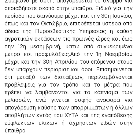
Σύμφωνα με αυτή, απαγορεύεται το άναμμα για
οποιαδήποτε σκοπό στην ύπαιθρο. Ειδικά για την
περίοδο που διανύουμε μέχρι και την 30η Ιουνίου,
όπως και τον Οκτώβριο, επιτρέπεται ύστερα από
άδεια της Πυροσβεστικής Υπηρεσίας η καύση
αγροτικών εκτάσεων τις πρωινές ώρες και έως
την 12η μεσημβρινή, κάτω από συγκεκριμένα
μέτρα και προφυλάξεις.Από την 1η Νοεμβρίου
μέχρι και την 30η Απριλίου του επόμενου έτους
δεν υπάρχουν περιοριστικοί όροι. Επισημαίνεται
ότι μεταξύ των διατάξεων, περιλαμβάνονται
προβλέψεις για τον τρόπο και τα μέτρα που
πρέπει να λαμβάνονται για το κάπνισμα των
μελισσών, ενώ γίνεται σαφής αναφορά για
απαγόρευση καύσης των απορριμμάτων ή άλλων
αποβλήτων εντός του ΧΥΤΑ και της εναπόθεσης
εύφλεκτων υλικών ή άχρηστων ειδών στην
ύπαιθρο.