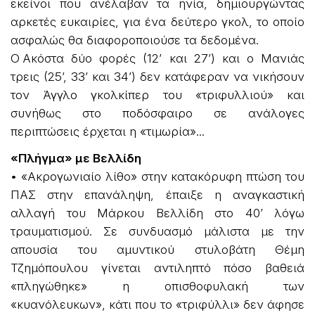
εκείνοι που ανέλαβαν τα ηνία, δημιουργώντας
αρκετές ευκαιρίες, για ένα δεύτερο γκολ, το οποίο
ασφαλώς θα διαφοροποιούσε τα δεδομένα.
Ο Ακόστα δύο φορές (12’ και 27’) και ο Μανιάς
τρεις (25’, 33’ και 34’) δεν κατάφεραν να νικήσουν
τον Άγγλο γκολκίπερ του «τριφυλλιού» και
συνήθως στο ποδόσφαιρο σε ανάλογες
περιπτώσεις έρχεται η «τιμωρία»...
«Πλήγμα» με Βελλίδη
• «Ακρογωνιαίο λίθο» στην κατακόρυφη πτώση του
ΠΑΣ στην επανάληψη, έπαιξε η αναγκαστική
αλλαγή του Μάρκου Βελλίδη στο 40’ λόγω
τραυματισμού. Σε συνδυασμό μάλιστα με την
απουσία του αμυντικού στυλοβάτη Θέμη
Τζημόπουλου γίνεται αντιληπτό πόσο βαθειά
«πληγώθηκε» η οπισθοφυλακή των
«κυανόλευκων», κάτι που το «τριφύλλι» δεν άφησε