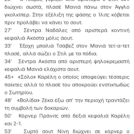
διώχνει σωστά, πλασέ Μανιά πάνω στον Άγγλο
γκολκίπερ. Στην εξέλιξη της φάσης ο Ίλιτς κόβεται
πριν προλάβει να κάνει το σουτ.
27’ Σέντρα Ναδάλες από αριστερά κοντινή
κεφαλιά Ακόστα μόλις άουτ.
33’ Έξοχη μπαλιά Τσάβεζ στον Μανιά τετ-α-τετ
πλασέ, αλλά σώζει ο Στιλ με τα πόδια.
34’ Σέντρα Ακόστα από αριστερή ψηλοκρεμαστή
κεφαλιά Μανιά ελάχιστα άουτ.
45+ «Σόλο» Καρέλη ο οποίος αποφεύγει τέσσερις
παίκτες αλλά το πλασέ του αποκρούει ενστικτωδώς
ο Σωτηρίου.
48’ «Βολίδα» Ζέκα έξω απ’ την περιοχή τραντάζει
τη συμβολή των δοκαριών.
50’ Κόρνερ Πράνιτς από δεξιά κεφαλιά Καρέλη
και 2-1.
53’ Συρτό σουτ Νίνη διώχνει σε κόρνερ ο