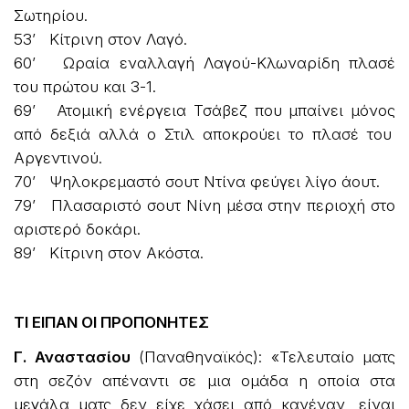
Σωτηρίου.
53’ Κίτρινη στον Λαγό.
60’ Ωραία εναλλαγή Λαγού-Κλωναρίδη πλασέ
του πρώτου και 3-1.
69’ Ατομική ενέργεια Τσάβεζ που μπαίνει μόνος
από δεξιά αλλά ο Στιλ αποκρούει το πλασέ του
Αργεντινού.
70’ Ψηλοκρεμαστό σουτ Ντίνα φεύγει λίγο άουτ.
79’ Πλασαριστό σουτ Νίνη μέσα στην περιοχή στο
αριστερό δοκάρι.
89’ Κίτρινη στον Ακόστα.
ΤΙ ΕΙΠΑΝ ΟΙ ΠΡΟΠΟΝΗΤΕΣ
Γ. Αναστασίου
(Παναθηναϊκός): «Τελευταίο ματς
στη σεζόν απέναντι σε μια ομάδα η οποία στα
μεγάλα ματς δεν είχε χάσει από κανέναν, είναι