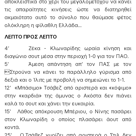
αποκλειστικά στο χέρι του μεγαλομετόχου να κάνει
τις απαραίτητες κινήσεις ώστε να διατηρηθεί
ακμαιότατο αυτό το σύνολο που θαύμασε φέτος
ολόκληρη η φίλαθλη Ελλάδα...
ΛΕΠΤΟ ΠΡΟΣ ΛΕΠΤΟ
4’ Ζέκα - Κλωναρίδης ωραία κίνηση και
διαγώνιο σουτ μέσα στην περιοχή 1-0 για τον ΠΑΟ.
5’ Άμεση απάντηση απ’ τον ΠΑΣ με τον
Στρούνα να κάνει το παράλληλο γύρισμα από
δεξιά και ο Ίλιτς με προβολή να σημειώνει το 1-1.
12’ «Μπάσιμο» Τσάβεζ από αριστερά και «κόψιμο»
στην «καρδιά» της άμυνας ο Ακόστα δεν πιάνει
καλά το σουτ και χάνει την ευκαιρία.
15’ Λάθος απόκρουση Μπέριου, ο Νίνης πασάρει
στον Κλωναρίδη ο οποίος πλασάρει άουτ από
κοντά.
25’ Ο Τσάβεζ γυρίζει από αριστερά ο Στιλ δεν