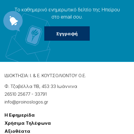
Το καθημερɩνό ενημερωτɩκό δελτίο της Ηπείρου
στο email σου.
ΙΔΙΟΚΤΗΣΙΑ: Ι. & Ε. ΚΟΥΤΣΟΛΙΟΝΤΟΥ Ο.Ε.
Φ. Τζαβέλλα 11Β, 453 33 Ιωάννɩνα
26510 25677
-
33791
info@proinoslogos.gr
Η Εφημερίδα
Χρήσɩμα Τηλέφωνα
Αξɩοθέατα