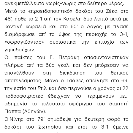
ανεκμετάλλευτο νωρίς-νωρίς στο δεύτερο μέρος.
Μετά το «προειδοποιητικό» δοκάρι του Ζέκα στο
48’, ήρθε το 2-1 απ’ τον Καρέλη δύο λεπτά μετά με
κοντινή κεφαλιά και στο 60’ ο Λαγός με πλασέ
διαμόρφωσε απ’ το ύψος της περιοχής το 3-1,
«σφραγίζοντας» ουσιαστικά την επιτυχία των
γηπεδούχων.
Οι παίκτες του Γ. Πετράκη αποσυντονίστηκαν
πλήρως απ’ τα δύο γκολ και δεν μπόρεσαν να
επανέλθουν στη διεκδίκηση του θετικού
αποτελέσματος. Μόνο ο Τσάβεζ απείλησε στο 69’
την εστία του Στιλ και όσο περνούσε ο χρόνος οι 22
ποδοσφαιριστές έδειχναν να περιμένουν με...
αδημονία το τελευταίο σφύριγμα του διαιτητή
Παππά (Αθηνών).
Ο Νίνης στο 79’ σημάδεψε για δεύτερη φορά το
δοκάρι του Σωτηρίου και έτσι το 3-1 έμεινε