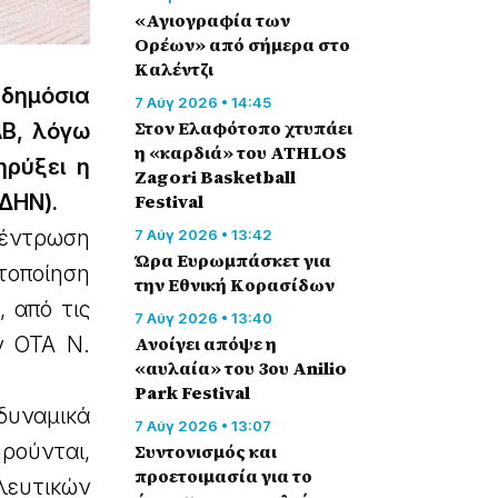
«Αγιογραφία των
Ορέων» από σήμερα στο
Καλέντζι
 δημόσια
7 Αύγ 2026 • 14:45
Στον Ελαφότοπο χτυπάει
ΑΒ, λόγω
η «καρδιά» του ATHLOS
ηρύξει η
Zagori Basketball
Festival
ΔΗΝ).
κέντρωση
7 Αύγ 2026 • 13:42
Ώρα Ευρωμπάσκετ για
τοποίηση
την Εθνική Κορασίδων
, από τις
7 Αύγ 2026 • 13:40
Ανοίγει απόψε η
ν ΟΤΑ Ν.
«αυλαία» του 3ου Anilio
Park Festival
δυναμικά
7 Αύγ 2026 • 13:07
ρούνται,
Συντονισμός και
προετοιμασία για το
λευτικών