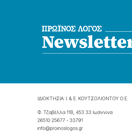
ΙΔΙΟΚΤΗΣΙΑ: Ι. & Ε. ΚΟΥΤΣΟΛΙΟΝΤΟΥ Ο.Ε.
Φ. Τζαβέλλα 11Β, 453 33 Ιωάννɩνα
26510 25677
-
33791
info@proinoslogos.gr