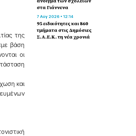
άνοιγμα των σχολείων
στα Γιάννενα
7 Αύγ 2026 • 12:14
95 ειδικότητες και 860
τμήματα στις Δημόσιες
τίας της
Σ.Α.Ε.Κ. τη νέα χρονιά
«με βάση
ονται οι
ατάσταση
έχωση και
ευμένων
ονιστική