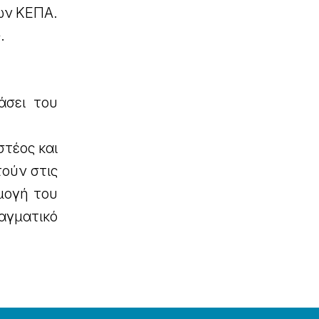
ων ΚΕΠΑ.
.
άσει του
τέος και
ούν στις
μογή του
ταγματικό