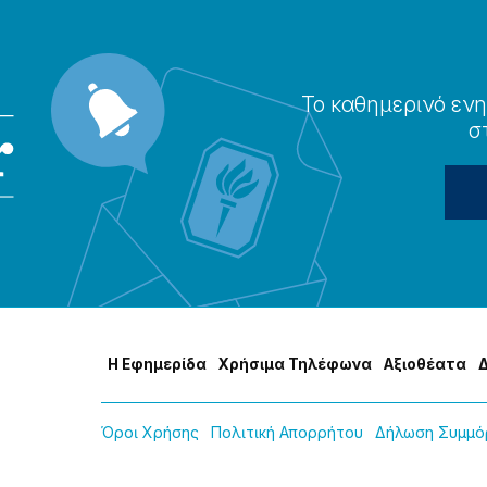
Το καθημερɩνό ενη
σ
Η Εφημερίδα
Χρήσɩμα Τηλέφωνα
Αξɩοθέατα
Όροɩ Χρήσης
Πολɩτɩκή Απορρήτου
Δήλωση Συμμόρ