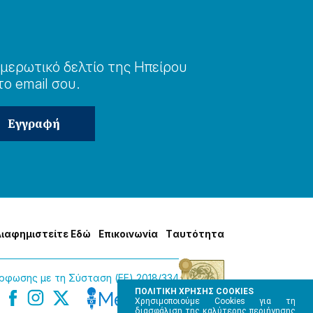
μερωτɩκό δελτίο της Ηπείρου
το email σου.
Δɩαφημɩστείτε Εδώ
Επɩκοɩνωνία
Tαυτότητα
φωσης με τη Σύσταση (ΕΕ) 2018/334
ΠΟΛΙΤΙΚΗ ΧΡΗΣΗΣ COOKIES
Χρησιμοποιούμε Cookies για τη
διασφάλιση της καλύτερης περιήγησης