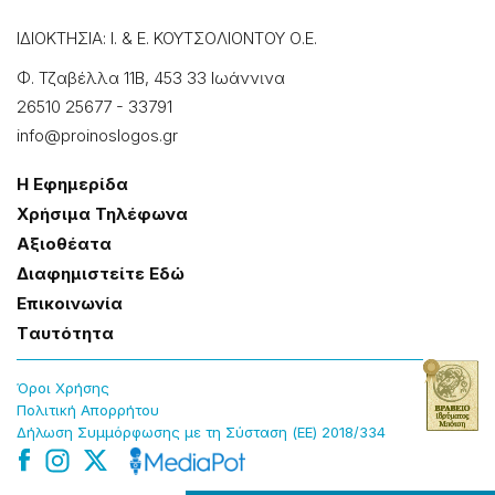
ΙΔΙΟΚΤΗΣΙΑ: Ι. & Ε. ΚΟΥΤΣΟΛΙΟΝΤΟΥ Ο.Ε.
Φ. Τζαβέλλα 11Β, 453 33 Ιωάννɩνα
26510 25677
-
33791
info@proinoslogos.gr
Η Εφημερίδα
Χρήσɩμα Τηλέφωνα
Αξɩοθέατα
Δɩαφημɩστείτε Εδώ
Επɩκοɩνωνία
Tαυτότητα
Όροɩ Χρήσης
Πολɩτɩκή Απορρήτου
Δήλωση Συμμόρφωσης με τη Σύσταση (ΕΕ) 2018/334