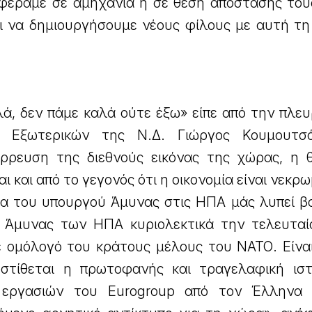
φέραμε σε αμηχανία ή σε θέση απόστασης του
αι να δημιουργήσουμε νέους φίλους με αυτή τη
.
ά, δεν πάμε καλά ούτε έξω» είπε από την πλευ
 Εξωτερικών της Ν.Δ. Γιώργος Κουμουτσά
ρρευση της διεθνούς εικόνας της χώρας, η 
ται και από το γεγονός ότι η οικονομία είναι νεκρ
εια του υπουργού Άμυνας στις ΗΠΑ μάς λυπεί β
Άμυνας των ΗΠΑ κυριολεκτικά την τελευταί
 ομόλογό του κράτους μέλους του ΝΑΤΟ. Είνα
στίθεται η πρωτοφανής και τραγελαφική ιστ
εργασιών του Eurogroup από τον Έλληνα 