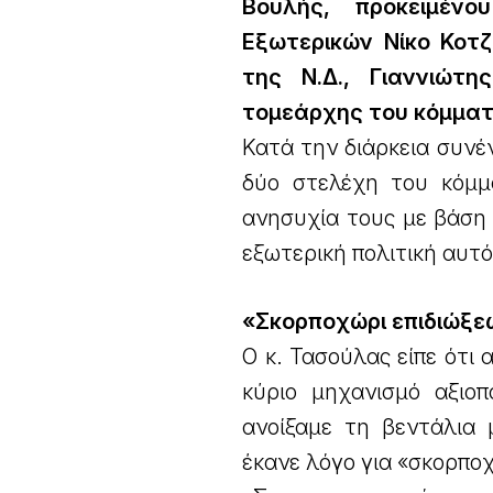
Βουλής, προκειμέν
Εξωτερικών Νίκο Κοτζ
της Ν.Δ., Γιαννιώτ
τομεάρχης του κόμματ
Κατά την διάρκεια συνέ
δύο στελέχη του κόμμ
ανησυχία τους με βάση 
εξωτερική πολιτική αυτ
«Σκορποχώρι επιδιώξ
Ο κ. Τασούλας είπε ότι
κύριο μηχανισμό αξιοπ
ανοίξαμε τη βεντάλια μ
έκανε λόγο για «σκορποχ