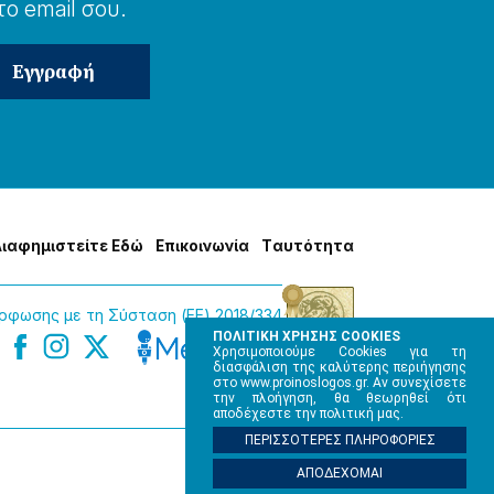
το email σου.
Δɩαφημɩστείτε Εδώ
Επɩκοɩνωνία
Tαυτότητα
φωσης με τη Σύσταση (ΕΕ) 2018/334
ΠΟΛΙΤΙΚΗ ΧΡΗΣΗΣ COOKIES
Χρησιμοποιούμε Cookies για τη
διασφάλιση της καλύτερης περιήγησης
στο www.proinoslogos.gr. Αν συνεχίσετε
την πλοήγηση, θα θεωρηθεί ότι
αποδέχεστε την πολιτική μας.
ΠΕΡΙΣΣΟΤΕΡΕΣ ΠΛΗΡΟΦΟΡΙΕΣ
ΑΠΟΔΕΧΟΜΑΙ