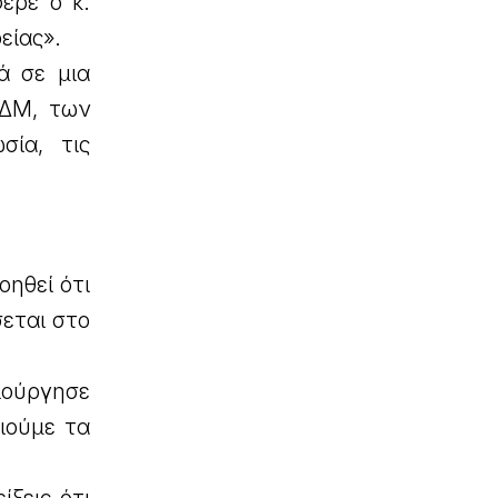
ερε ο κ.
είας».
ά σε μια
ΓΔΜ, των
σία, τις
οηθεί ότι
σεται στο
ιούργησε
ιούμε τα