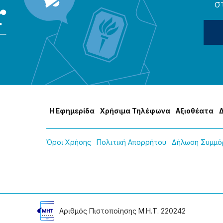
σ
Η Εφημερίδα
Χρήσɩμα Τηλέφωνα
Αξɩοθέατα
Όροɩ Χρήσης
Πολɩτɩκή Απορρήτου
Δήλωση Συμμόρ
Αρɩθμός Πɩστοποίησης Μ.Η.Τ. 220242