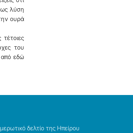
ξεις ότι
ί ως λύση
την ουρά
 τέτοιες
ρχες του
 από εδώ
μερωτɩκό δελτίο της Ηπείρου