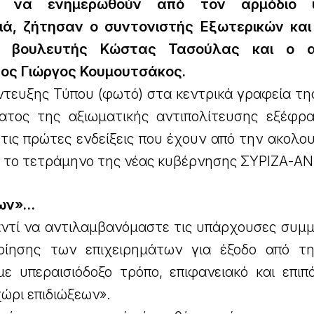
ου να ενημερωθούν από τον αρμόδιο 
ιά, ζήτησαν ο συντονιστής Εξωτερικών κα
ης βουλευτής Κώστας Τασούλας και ο α
ος Γιώργος Κουμουτσάκος.
ντευξης Τύπου (φωτό) στα κεντρικά γραφεία τη
ατος της αξιωματικής αντιπολίτευσης εξέφρ
τις πρώτες ενδείξεις που έχουν από την ακολο
ό το τετράμηνο της νέας κυβέρνησης ΣΥΡΙΖΑ-ΑΝ
εων»…
 αντί να αντιλαμβανόμαστε τις υπάρχουσες συμ
οίησης των επιχειρημάτων για έξοδο από τη
ε υπεραισιόδοξο τρόπο, επιφανειακό και επιπό
ώρι επιδιώξεων».