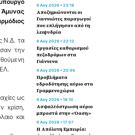
υπουργό
6 Αύγ 2026 • 23:18
ι Άμυνας
Αποζημιώνονται οι
Γιαννιώτες παραγωγοί
ρμόδιος
που επλήγησαν από τη
λειψυδρία
ς Ν.Δ. τα
6 Αύγ 2026 • 22:12
Εργασίες καθαρισμού
ασαν την
πεζοδρόμων στα
υθούμενη
Γιάννενα
ΕΛ.
6 Αύγ 2026 • 20:46
Προβλήματα
υδροδότησης αύριο στα
Γραμμενοχώρια
μαχίες ως
6 Αύγ 2026 • 18:10
Ασφαλτόστρωση αύριο
ν κρίση,
μπροστά στην «Όαση»
λαιο και
6 Αύγ 2026 • 17:07
Η Απόλυτη Εμπειρία: