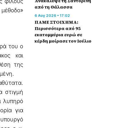
Ανακάλυψε τη Σαντορίνη
ς φίλους
από τη Θάλασσα
 μέθοδο»
6 Αύγ 2026 • 17:02
ΠΑΜΕ ΣΤΟΙΧΗΜΑ:
Περισσότερα από 95
εκατομμύρια ευρώ σε
κέρδη μοίρασε τον Ιούλιο
ρά του ο
κος και
θέση της
ωμένη.
αθύτατα.
α στιγμή
ι λυπηρό
ορία για
υπουργό