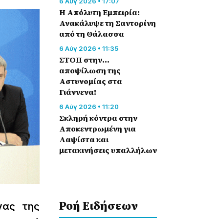
6 Αύγ 2026 • 17:07
Η Απόλυτη Εμπειρία:
Ανακάλυψε τη Σαντορίνη
από τη Θάλασσα
6 Αύγ 2026 • 11:35
ΣΤΟΠ στην…
αποψίλωση της
Αστυνομίας στα
Γιάννενα!
6 Αύγ 2026 • 11:20
Σκληρή κόντρα στην
Αποκεντρωμένη για
Λαψίστα και
μετακινήσεις υπαλλήλων
Ροή Eιδήσεων
νας της