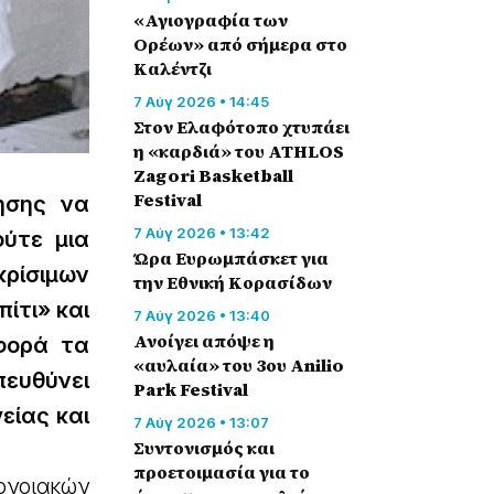
«Αγιογραφία των
Ορέων» από σήμερα στο
Καλέντζι
7 Αύγ 2026 • 14:45
Στον Ελαφότοπο χτυπάει
η «καρδιά» του ATHLOS
Zagori Basketball
Festival
ησης να
7 Αύγ 2026 • 13:42
ύτε μια
Ώρα Ευρωμπάσκετ για
κρίσιμων
την Εθνική Κορασίδων
ίτι» και
7 Αύγ 2026 • 13:40
Ανοίγει απόψε η
αφορά τα
«αυλαία» του 3ου Anilio
πευθύνει
Park Festival
είας και
7 Αύγ 2026 • 13:07
Συντονισμός και
προετοιμασία για το
ονοιακών