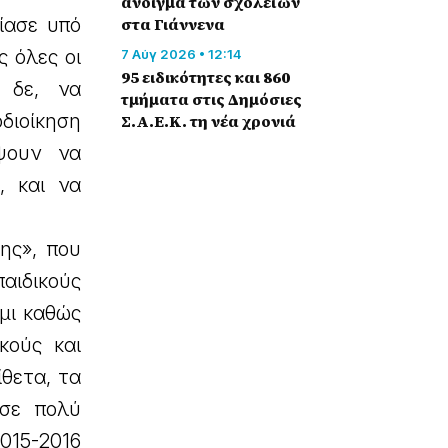
άνοιγμα των σχολείων
ίασε υπό
στα Γιάννενα
 όλες οι
7 Αύγ 2026 • 12:14
95 ειδικότητες και 860
 δε, να
τμήματα στις Δημόσιες
οδιοίκηση
Σ.Α.Ε.Κ. τη νέα χρονιά
ψουν να
, και να
ης», που
αιδικούς
μι καθώς
κούς και
θετα, τα
 σε πολύ
015-2016