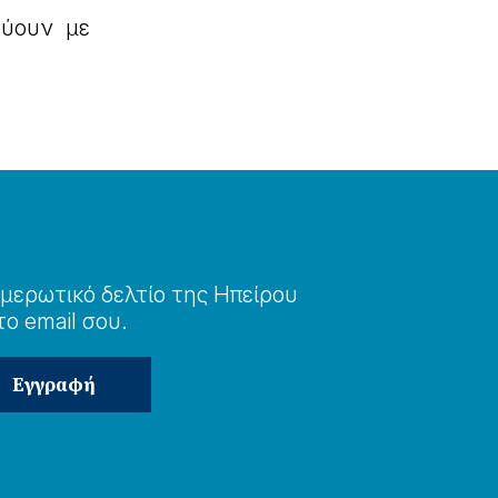
εύουν με
μερωτɩκό δελτίο της Ηπείρου
το email σου.