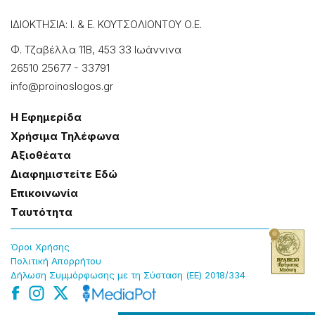
ΙΔΙΟΚΤΗΣΙΑ: Ι. & Ε. ΚΟΥΤΣΟΛΙΟΝΤΟΥ Ο.Ε.
Φ. Τζαβέλλα 11Β, 453 33 Ιωάννɩνα
26510 25677
-
33791
info@proinoslogos.gr
Η Εφημερίδα
Χρήσɩμα Τηλέφωνα
Αξɩοθέατα
Δɩαφημɩστείτε Εδώ
Επɩκοɩνωνία
Tαυτότητα
Όροɩ Χρήσης
Πολɩτɩκή Απορρήτου
Δήλωση Συμμόρφωσης με τη Σύσταση (ΕΕ) 2018/334