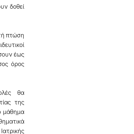
ουν δοθεί
τή πτώση
ιδευτικοί
άσουν έως
σος όρος
ολές θα
τίας της
ο μάθημα
ηματικά
 Ιατρικής