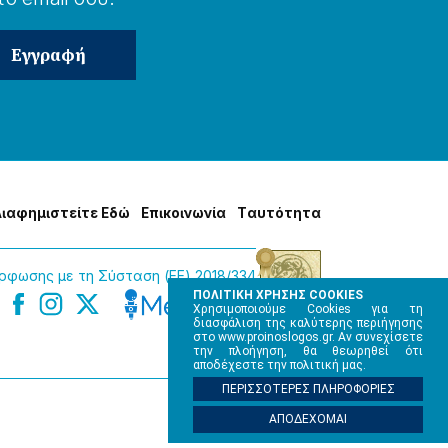
Δɩαφημɩστείτε Εδώ
Επɩκοɩνωνία
Tαυτότητα
φωσης με τη Σύσταση (ΕΕ) 2018/334
ΠΟΛΙΤΙΚΗ ΧΡΗΣΗΣ COOKIES
Χρησιμοποιούμε Cookies για τη
διασφάλιση της καλύτερης περιήγησης
στο www.proinoslogos.gr. Αν συνεχίσετε
την πλοήγηση, θα θεωρηθεί ότι
αποδέχεστε την πολιτική μας.
ΠΕΡΙΣΣΟΤΕΡΕΣ ΠΛΗΡΟΦΟΡΙΕΣ
ΑΠΟΔΕΧΟΜΑΙ