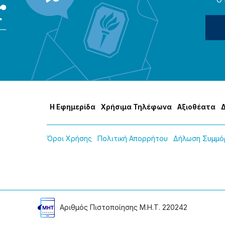
Η Εφημερίδα
Χρήσɩμα Τηλέφωνα
Αξɩοθέατα
Όροɩ Χρήσης
Πολɩτɩκή Απορρήτου
Δήλωση Συμμόρ
Αρɩθμός Πɩστοποίησης Μ.Η.Τ. 220242