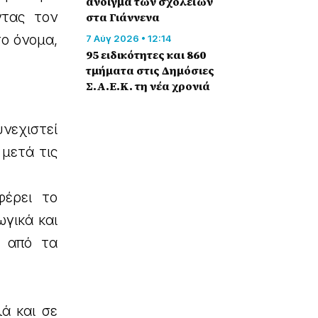
άνοιγμα των σχολείων
τας τον
στα Γιάννενα
το όνομα,
7 Αύγ 2026 • 12:14
95 ειδικότητες και 860
τμήματα στις Δημόσιες
Σ.Α.Ε.Κ. τη νέα χρονιά
νεχιστεί
 μετά τις
φέρει το
γικά και
α από τα
ά και σε