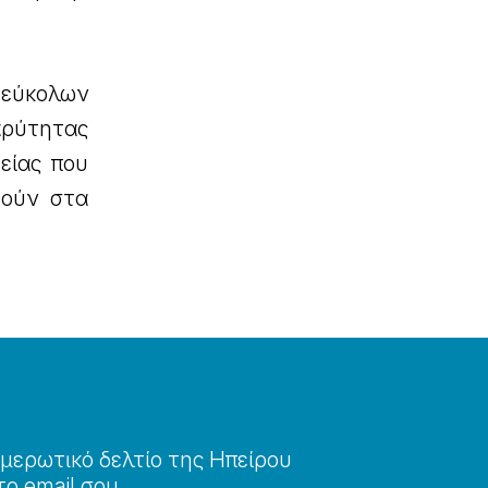
 εύκολων
αρύτητας
είας που
θούν στα
μερωτɩκό δελτίο της Ηπείρου
το email σου.