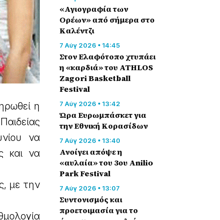
«Αγιογραφία των
Ορέων» από σήμερα στο
Καλέντζι
7 Αύγ 2026 • 14:45
Στον Ελαφότοπο χτυπάει
η «καρδιά» του ATHLOS
Zagori Basketball
Festival
7 Αύγ 2026 • 13:42
ληρωθεί η
Ώρα Ευρωμπάσκετ για
Παιδείας
την Εθνική Κορασίδων
υνίου να
7 Αύγ 2026 • 13:40
Ανοίγει απόψε η
ς και να
«αυλαία» του 3ου Anilio
Park Festival
, με την
7 Αύγ 2026 • 13:07
Συντονισμός και
προετοιμασία για το
θμολογία