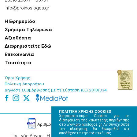
info@proinoslogos.gr
Η Εφημερίδα
Χρήσɩμα Τηλέφωνα
Αξɩοθέατα
Δɩαφημɩστείτε Εδώ
Επɩκοɩνωνία
Tαυτότητα
Όροɩ Χρήσης
Πολɩτɩκή Απορρήτου
Δήλωση Συμμόρφωσης με τη Σύσταση (ΕΕ) 2018/334
ΠΟΛΙΤΙΚΗ ΧΡΗΣΗΣ COOKIES
Χρησιμοποιούμε Cookies για τη
διασφάλιση της καλύτερης περιήγησης
Αρɩθμός Πɩστοποίησης Μ.Η.Τ. 220242
στο www.proinoslogos.gr. Αν συνεχίσετε
την πλοήγηση, θα θεωρηθεί ότι
αποδέχεστε την πολιτική μας.
Πρωινός Λόγος - Η καθημερινή εφημερίδα της Ηπείρου,