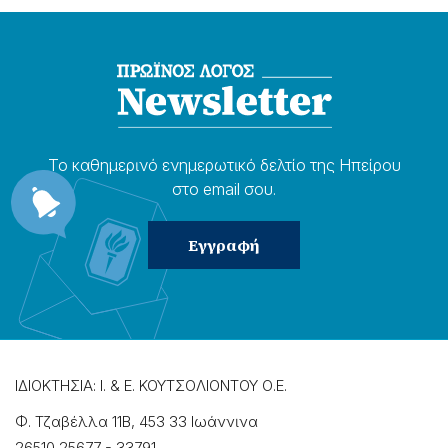
Το καθημερɩνό ενημερωτɩκό δελτίο της Ηπείρου
στο email σου.
ΙΔΙΟΚΤΗΣΙΑ: Ι. & Ε. ΚΟΥΤΣΟΛΙΟΝΤΟΥ Ο.Ε.
Φ. Τζαβέλλα 11Β, 453 33 Ιωάννɩνα
26510 25677
-
33791