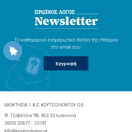
Το καθημερɩνό ενημερωτɩκό δελτίο της Ηπείρου
στο email σου.
ΙΔΙΟΚΤΗΣΙΑ: Ι. & Ε. ΚΟΥΤΣΟΛΙΟΝΤΟΥ Ο.Ε.
Φ. Τζαβέλλα 11Β, 453 33 Ιωάννɩνα
26510 25677
-
33791
info@proinoslogos.gr