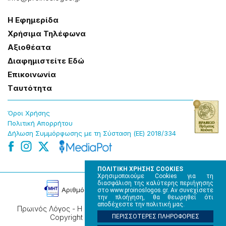
Η Εφημερίδα
Χρήσɩμα Τηλέφωνα
Αξɩοθέατα
Δɩαφημɩστείτε Εδώ
Επɩκοɩνωνία
Tαυτότητα
Όροɩ Χρήσης
Πολɩτɩκή Απορρήτου
Δήλωση Συμμόρφωσης με τη Σύσταση (ΕΕ) 2018/334
ΠΟΛΙΤΙΚΗ ΧΡΗΣΗΣ COOKIES
Χρησιμοποιούμε Cookies για τη
διασφάλιση της καλύτερης περιήγησης
Αρɩθμός Πɩστοποίησης Μ.Η.Τ. 220242
στο www.proinoslogos.gr. Αν συνεχίσετε
την πλοήγηση, θα θεωρηθεί ότι
αποδέχεστε την πολιτική μας.
Πρωινός Λόγος - Η καθημερινή εφημερίδα της Ηπείρου,
Copyright © 2026, All rights reserved.
ΠΕΡΙΣΣΟΤΕΡΕΣ ΠΛΗΡΟΦΟΡΙΕΣ