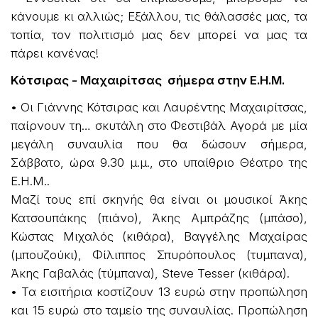
κάνουμε κι αλλιώς; Εξάλλου, τις θάλασσές μας, τα
τοπία, τον πολιτισμό μας δεν μπορεί να μας τα
πάρει κανένας!
Κότσιρας - Μαχαιρίτσας
σήμερα στην Ε.Η.Μ.
• Οι Γιάννης Κότσιρας και Λαυρέντης Μαχαιρίτσας,
παίρνουν τη… σκυτάλη στο Φεστιβάλ Αγορά με μία
μεγάλη συναυλία που θα δώσουν σήμερα,
Σάββατο, ώρα 9.30 μ.μ., στο υπαίθριο Θέατρο της
Ε.Η.Μ..
Μαζί τους επί σκηνής θα είναι οι μουσικοί Άκης
Κατσουπάκης (πιάνο), Άκης Αμπράζης (μπάσο),
Κώστας Μιχαλός (κιθάρα), Βαγγέλης Μαχαίρας
(μπουζούκι), Φίλιππος Σπυρόπουλος (τυμπανα),
Άκης Γαβαλάς (τύμπανα), Steve Tesser (κιθάρα).
• Τα εισιτήρια κοστίζουν 13 ευρώ στην προπώληση
και 15 ευρώ στο ταμείο της συναυλίας. Προπώληση