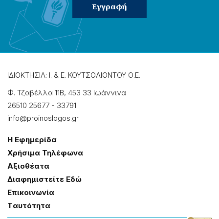
ΙΔΙΟΚΤΗΣΙΑ: Ι. & Ε. ΚΟΥΤΣΟΛΙΟΝΤΟΥ Ο.Ε.
Φ. Τζαβέλλα 11Β, 453 33 Ιωάννɩνα
26510 25677
-
33791
info@proinoslogos.gr
Η Εφημερίδα
Χρήσɩμα Τηλέφωνα
Αξɩοθέατα
Δɩαφημɩστείτε Εδώ
Επɩκοɩνωνία
Tαυτότητα