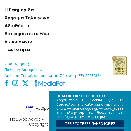
Η Εφημερίδα
Χρήσɩμα Τηλέφωνα
Αξɩοθέατα
Δɩαφημɩστείτε Εδώ
Επɩκοɩνωνία
Tαυτότητα
Όροɩ Χρήσης
Πολɩτɩκή Απορρήτου
Δήλωση Συμμόρφωσης με τη Σύσταση (ΕΕ) 2018/334
ΠΟΛΙΤΙΚΗ ΧΡΗΣΗΣ COOKIES
Χρησιμοποιούμε Cookies για τη
διασφάλιση της καλύτερης περιήγησης
Αρɩθμός Πɩστοποίησης Μ.Η.Τ. 220242
στο www.proinoslogos.gr. Αν συνεχίσετε
την πλοήγηση, θα θεωρηθεί ότι
αποδέχεστε την πολιτική μας.
Πρωινός Λόγος - Η καθημερινή εφημερίδα της Ηπείρου,
Copyright © 2026, All rights reserved.
ΠΕΡΙΣΣΟΤΕΡΕΣ ΠΛΗΡΟΦΟΡΙΕΣ