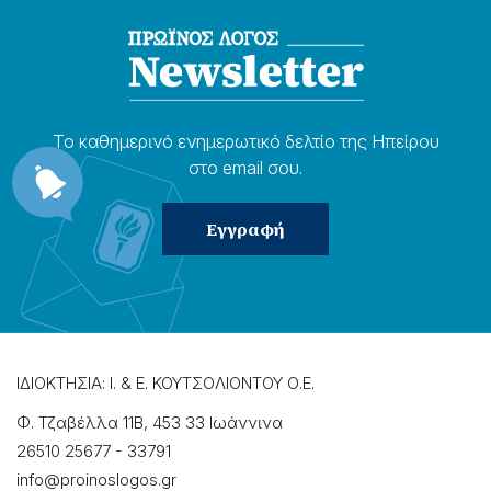
Το καθημερɩνό ενημερωτɩκό δελτίο της Ηπείρου
στο email σου.
ΙΔΙΟΚΤΗΣΙΑ: Ι. & Ε. ΚΟΥΤΣΟΛΙΟΝΤΟΥ Ο.Ε.
Φ. Τζαβέλλα 11Β, 453 33 Ιωάννɩνα
26510 25677
-
33791
info@proinoslogos.gr