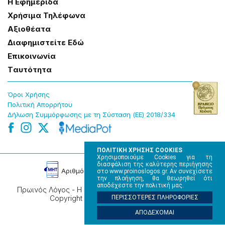
Η Εφημερίδα
Χρήσɩμα Τηλέφωνα
Αξɩοθέατα
Δɩαφημɩστείτε Εδώ
Επɩκοɩνωνία
Tαυτότητα
Όροɩ Χρήσης
Πολɩτɩκή Απορρήτου
Δήλωση Συμμόρφωσης με τη Σύσταση (ΕΕ) 2018/334
ΠΟΛΙΤΙΚΗ ΧΡΗΣΗΣ COOKIES
Χρησιμοποιούμε Cookies για τη
διασφάλιση της καλύτερης περιήγησης
Αρɩθμός Πɩστοποίησης Μ.Η.Τ. 220242
στο www.proinoslogos.gr. Αν συνεχίσετε
την πλοήγηση, θα θεωρηθεί ότι
αποδέχεστε την πολιτική μας.
Πρωινός Λόγος - Η καθημερινή εφημερίδα της Ηπείρου,
Copyright © 2026, All rights reserved.
ΠΕΡΙΣΣΟΤΕΡΕΣ ΠΛΗΡΟΦΟΡΙΕΣ
ΑΠΟΔΕΧΟΜΑΙ