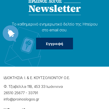
Το καθημερɩνό ενημερωτɩκό δελτίο της Ηπείρου
στο email σου.
ΙΔΙΟΚΤΗΣΙΑ: Ι. & Ε. ΚΟΥΤΣΟΛΙΟΝΤΟΥ Ο.Ε.
Φ. Τζαβέλλα 11Β, 453 33 Ιωάννɩνα
26510 25677
-
33791
info@proinoslogos.gr