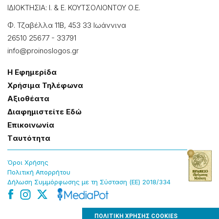
ΙΔΙΟΚΤΗΣΙΑ: Ι. & Ε. ΚΟΥΤΣΟΛΙΟΝΤΟΥ Ο.Ε.
Φ. Τζαβέλλα 11Β, 453 33 Ιωάννɩνα
26510 25677
-
33791
info@proinoslogos.gr
Η Εφημερίδα
Χρήσɩμα Τηλέφωνα
Αξɩοθέατα
Δɩαφημɩστείτε Εδώ
Επɩκοɩνωνία
Tαυτότητα
Όροɩ Χρήσης
Πολɩτɩκή Απορρήτου
Δήλωση Συμμόρφωσης με τη Σύσταση (ΕΕ) 2018/334
ΠΟΛΙΤΙΚΗ ΧΡΗΣΗΣ COOKIES