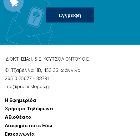
ΙΔΙΟΚΤΗΣΙΑ: Ι. & Ε. ΚΟΥΤΣΟΛΙΟΝΤΟΥ Ο.Ε.
Φ. Τζαβέλλα 11Β, 453 33 Ιωάννɩνα
26510 25677
-
33791
info@proinoslogos.gr
Η Εφημερίδα
Χρήσɩμα Τηλέφωνα
Αξɩοθέατα
Δɩαφημɩστείτε Εδώ
Επɩκοɩνωνία