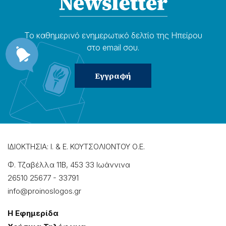
Το καθημερɩνό ενημερωτɩκό δελτίο της Ηπείρου
στο email σου.
ΙΔΙΟΚΤΗΣΙΑ: Ι. & Ε. ΚΟΥΤΣΟΛΙΟΝΤΟΥ Ο.Ε.
Φ. Τζαβέλλα 11Β, 453 33 Ιωάννɩνα
26510 25677
-
33791
info@proinoslogos.gr
Η Εφημερίδα