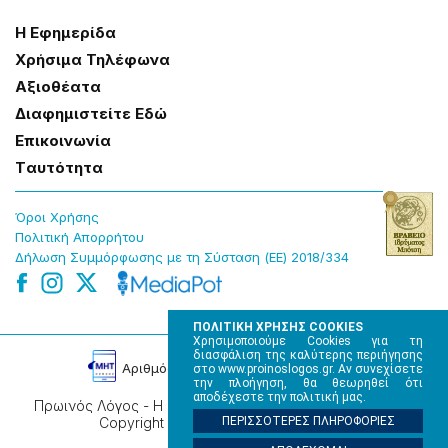
Η Εφημερίδα
Χρήσɩμα Τηλέφωνα
Αξɩοθέατα
Δɩαφημɩστείτε Εδώ
Επɩκοɩνωνία
Tαυτότητα
Όροɩ Χρήσης
Πολɩτɩκή Απορρήτου
Δήλωση Συμμόρφωσης με τη Σύσταση (ΕΕ) 2018/334
ΠΟΛΙΤΙΚΗ ΧΡΗΣΗΣ COOKIES
Χρησιμοποιούμε Cookies για τη
διασφάλιση της καλύτερης περιήγησης
Αρɩθμός Πɩστοποίησης Μ.Η.Τ. 220242
στο www.proinoslogos.gr. Αν συνεχίσετε
την πλοήγηση, θα θεωρηθεί ότι
αποδέχεστε την πολιτική μας.
Πρωινός Λόγος - Η καθημερινή εφημερίδα της Ηπείρου,
ΠΕΡΙΣΣΟΤΕΡΕΣ ΠΛΗΡΟΦΟΡΙΕΣ
Copyright © 2026, All rights reserved.