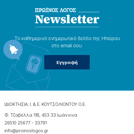
Το καθημερɩνό ενημερωτɩκό δελτίο της Ηπείρου
στο email σου.
ΙΔΙΟΚΤΗΣΙΑ: Ι. & Ε. ΚΟΥΤΣΟΛΙΟΝΤΟΥ Ο.Ε.
Φ. Τζαβέλλα 11Β, 453 33 Ιωάννɩνα
26510 25677
-
33791
info@proinoslogos.gr