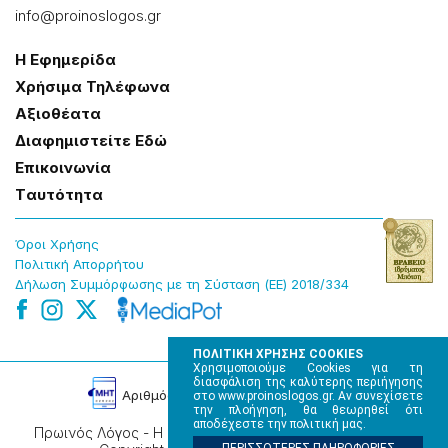
info@proinoslogos.gr
Η Εφημερίδα
Χρήσɩμα Τηλέφωνα
Αξɩοθέατα
Δɩαφημɩστείτε Εδώ
Επɩκοɩνωνία
Tαυτότητα
Όροɩ Χρήσης
Πολɩτɩκή Απορρήτου
Δήλωση Συμμόρφωσης με τη Σύσταση (ΕΕ) 2018/334
ΠΟΛΙΤΙΚΗ ΧΡΗΣΗΣ COOKIES
Χρησιμοποιούμε Cookies για τη
διασφάλιση της καλύτερης περιήγησης
Αρɩθμός Πɩστοποίησης Μ.Η.Τ. 220242
στο www.proinoslogos.gr. Αν συνεχίσετε
την πλοήγηση, θα θεωρηθεί ότι
αποδέχεστε την πολιτική μας.
Πρωινός Λόγος - Η καθημερινή εφημερίδα της Ηπείρου,