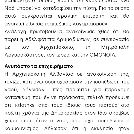
βαυκαλίζεται όποιος νομίζει ότι γκρεμίζοντας ένα
Ναό μπορεί να κατεδαφίσει την πίστη. Για το σκοπό
αυτό συγκροτείται ερανική επιτροπή και θα
ανοιχτεί ειδικός τραπεζικός λογαριασμός».
Ανάλογη πρωτοβουλία ανακοίνωσε χθες ότι θα
πάρει η Αδελφότητα Δρυμαδιωτών, σε συνεργασία
με τον Αρχιεπίσκοπο, τη Μητρόπολη
Αργυροκάστρου, τον ιερέα και την ΟΜΟΝΟΙΑ.
Ανυπόστατα επιχειρήματα
Η Αρχιεπισκοπή Αλβανίας σε ανακοίνωσή της,
τονίζει «ότι ενώ όσοι σχεδίασαν την ισοπέδωση του
ναού, δήλωσαν πώς πρόκειται για παράνομη
κατασκευή που έγινε πρόσφατα, τελικά προέκυψε
ότι κτίστηκε από τους ίδιους τους πιστούς στα
πρώτη χρόνια της Δημοκρατίας στον ίδιο ακριβώς
χώρο όπου ήταν ο ναός που είχε ισοπεδώσει ο
κομμουνισμός. Δήλωσαν ότι η εκκλησία ήταν