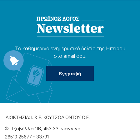
Το καθημερɩνό ενημερωτɩκό δελτίο της Ηπείρου
στο email σου.
ΙΔΙΟΚΤΗΣΙΑ: Ι. & Ε. ΚΟΥΤΣΟΛΙΟΝΤΟΥ Ο.Ε.
Φ. Τζαβέλλα 11Β, 453 33 Ιωάννɩνα
26510 25677
-
33791