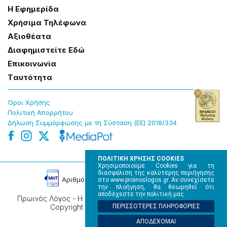
Η Εφημερίδα
Χρήσɩμα Τηλέφωνα
Αξɩοθέατα
Δɩαφημɩστείτε Εδώ
Επɩκοɩνωνία
Tαυτότητα
Όροɩ Χρήσης
Πολɩτɩκή Απορρήτου
Δήλωση Συμμόρφωσης με τη Σύσταση (ΕΕ) 2018/334
ΠΟΛΙΤΙΚΗ ΧΡΗΣΗΣ COOKIES
Χρησιμοποιούμε Cookies για τη
διασφάλιση της καλύτερης περιήγησης
Αρɩθμός Πɩστοποίησης Μ.Η.Τ. 220242
στο www.proinoslogos.gr. Αν συνεχίσετε
την πλοήγηση, θα θεωρηθεί ότι
αποδέχεστε την πολιτική μας.
Πρωινός Λόγος - Η καθημερινή εφημερίδα της Ηπείρου,
Copyright © 2026, All rights reserved.
ΠΕΡΙΣΣΟΤΕΡΕΣ ΠΛΗΡΟΦΟΡΙΕΣ
ΑΠΟΔΕΧΟΜΑΙ