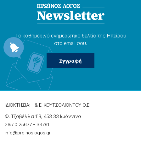
Το καθημερɩνό ενημερωτɩκό δελτίο της Ηπείρου
στο email σου.
ΙΔΙΟΚΤΗΣΙΑ: Ι. & Ε. ΚΟΥΤΣΟΛΙΟΝΤΟΥ Ο.Ε.
Φ. Τζαβέλλα 11Β, 453 33 Ιωάννɩνα
26510 25677
-
33791
info@proinoslogos.gr