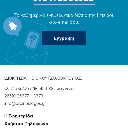
Το καθημερɩνό ενημερωτɩκό δελτίο της Ηπείρου
στο email σου.
ΙΔΙΟΚΤΗΣΙΑ: Ι. & Ε. ΚΟΥΤΣΟΛΙΟΝΤΟΥ Ο.Ε.
Φ. Τζαβέλλα 11Β, 453 33 Ιωάννɩνα
26510 25677
-
33791
info@proinoslogos.gr
Η Εφημερίδα
Χρήσɩμα Τηλέφωνα