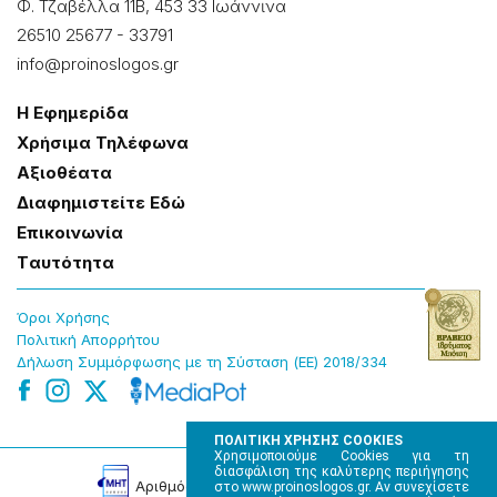
Φ. Τζαβέλλα 11Β, 453 33 Ιωάννɩνα
26510 25677
-
33791
info@proinoslogos.gr
Η Εφημερίδα
Χρήσɩμα Τηλέφωνα
Αξɩοθέατα
Δɩαφημɩστείτε Εδώ
Επɩκοɩνωνία
Tαυτότητα
Όροɩ Χρήσης
Πολɩτɩκή Απορρήτου
Δήλωση Συμμόρφωσης με τη Σύσταση (ΕΕ) 2018/334
ΠΟΛΙΤΙΚΗ ΧΡΗΣΗΣ COOKIES
Χρησιμοποιούμε Cookies για τη
διασφάλιση της καλύτερης περιήγησης
Αρɩθμός Πɩστοποίησης Μ.Η.Τ. 220242
στο www.proinoslogos.gr. Αν συνεχίσετε