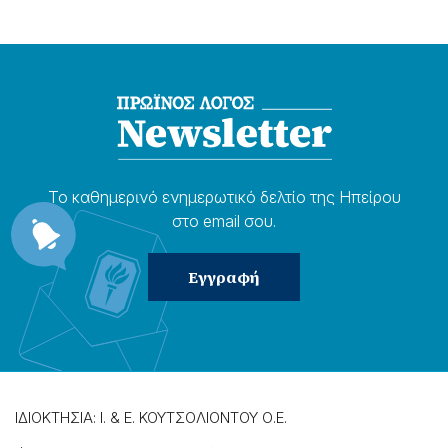
Το καθημερɩνό ενημερωτɩκό δελτίο της Ηπείρου
στο email σου.
ΙΔΙΟΚΤΗΣΙΑ: Ι. & Ε. ΚΟΥΤΣΟΛΙΟΝΤΟΥ Ο.Ε.