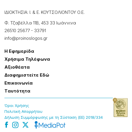
ΙΔΙΟΚΤΗΣΙΑ: Ι. & Ε. ΚΟΥΤΣΟΛΙΟΝΤΟΥ Ο.Ε.
Φ. Τζαβέλλα 11Β, 453 33 Ιωάννɩνα
26510 25677
-
33791
info@proinoslogos.gr
Η Εφημερίδα
Χρήσɩμα Τηλέφωνα
Αξɩοθέατα
Δɩαφημɩστείτε Εδώ
Επɩκοɩνωνία
Tαυτότητα
Όροɩ Χρήσης
Πολɩτɩκή Απορρήτου
Δήλωση Συμμόρφωσης με τη Σύσταση (ΕΕ) 2018/334