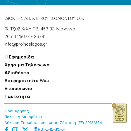
ΙΔΙΟΚΤΗΣΙΑ: Ι. & Ε. ΚΟΥΤΣΟΛΙΟΝΤΟΥ Ο.Ε.
Φ. Τζαβέλλα 11Β, 453 33 Ιωάννɩνα
26510 25677
-
33791
info@proinoslogos.gr
Η Εφημερίδα
Χρήσɩμα Τηλέφωνα
Αξɩοθέατα
Δɩαφημɩστείτε Εδώ
Επɩκοɩνωνία
Tαυτότητα
Όροɩ Χρήσης
Πολɩτɩκή Απορρήτου
Δήλωση Συμμόρφωσης με τη Σύσταση (ΕΕ) 2018/334