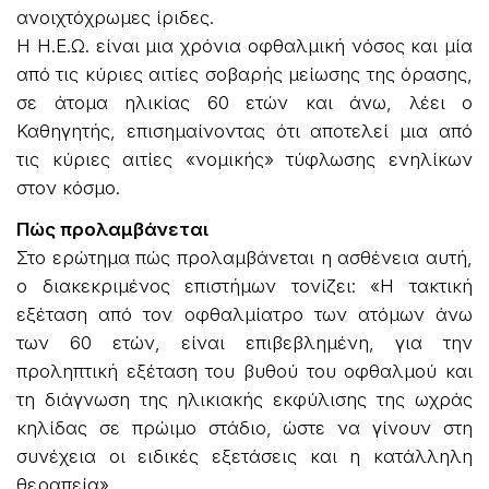
ανοιχτόχρωμες ίριδες.
Η Η.Ε.Ω. είναι μια χρόνια οφθαλμική νόσος και μία
από τις κύριες αιτίες σοβαρής μείωσης της όρασης,
σε άτομα ηλικίας 60 ετών και άνω, λέει ο
Καθηγητής, επισημαίνοντας ότι αποτελεί μια από
τις κύριες αιτίες «νομικής» τύφλωσης ενηλίκων
στον κόσμο.
Πώς προλαμβάνεται
Στο ερώτημα πώς προλαμβάνεται η ασθένεια αυτή,
ο διακεκριμένος επιστήμων τονίζει: «Η τακτική
εξέταση από τον οφθαλμίατρο των ατόμων άνω
των 60 ετών, είναι επιβεβλημένη, για την
προληπτική εξέταση του βυθού του οφθαλμού και
τη διάγνωση της ηλικιακής εκφύλισης της ωχράς
κηλίδας σε πρώιμο στάδιο, ώστε να γίνουν στη
συνέχεια οι ειδικές εξετάσεις και η κατάλληλη
θεραπεία».