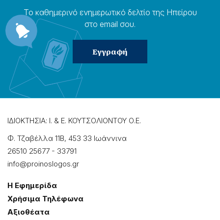
Το καθημερɩνό ενημερωτɩκό δελτίο της Ηπείρου
στο email σου.
ΙΔΙΟΚΤΗΣΙΑ: Ι. & Ε. ΚΟΥΤΣΟΛΙΟΝΤΟΥ Ο.Ε.
Φ. Τζαβέλλα 11Β, 453 33 Ιωάννɩνα
26510 25677
-
33791
info@proinoslogos.gr
Η Εφημερίδα
Χρήσɩμα Τηλέφωνα
Αξɩοθέατα