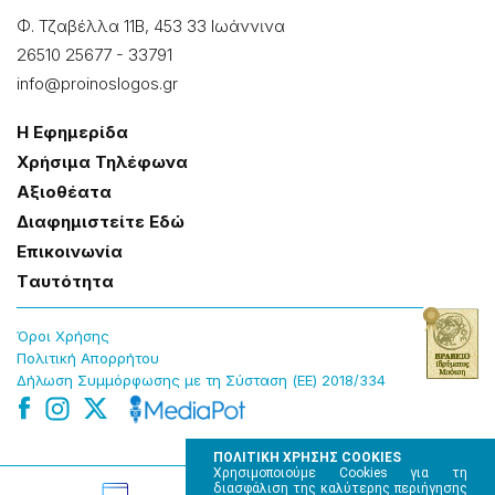
Φ. Τζαβέλλα 11Β, 453 33 Ιωάννɩνα
26510 25677
-
33791
info@proinoslogos.gr
Η Εφημερίδα
Χρήσɩμα Τηλέφωνα
Αξɩοθέατα
Δɩαφημɩστείτε Εδώ
Επɩκοɩνωνία
Tαυτότητα
Όροɩ Χρήσης
Πολɩτɩκή Απορρήτου
Δήλωση Συμμόρφωσης με τη Σύσταση (ΕΕ) 2018/334
ΠΟΛΙΤΙΚΗ ΧΡΗΣΗΣ COOKIES
Χρησιμοποιούμε Cookies για τη
διασφάλιση της καλύτερης περιήγησης