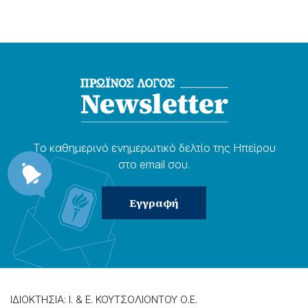
Το καθημερɩνό ενημερωτɩκό δελτίο της Ηπείρου
στο email σου.
ΙΔΙΟΚΤΗΣΙΑ: Ι. & Ε. ΚΟΥΤΣΟΛΙΟΝΤΟΥ Ο.Ε.