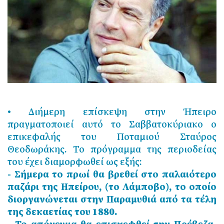
• Διήμερη επίσκεψη στην Ήπειρο
πραγματοποιεί αυτό το Σαββατοκύριακο ο
επικεφαλής του Ποταμιού Σταύρος
Θεοδωράκης. Το πρόγραμμα της περιοδείας
του έχει διαμορφωθεί ως εξής:
- Σήμερα το πρωί θα βρεθεί στο παλαιότερο
παζάρι της Ηπείρου, (το Λάμποβο), το οποίο
διοργανώνεται στην Παραμυθιά από τα τέλη
της δεκαετίας του 1880.
- Το απόγευμα θα επισκεφθεί την Πρέβεζα,