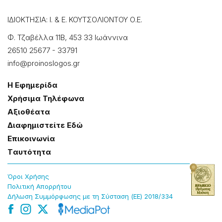
ΙΔΙΟΚΤΗΣΙΑ: Ι. & Ε. ΚΟΥΤΣΟΛΙΟΝΤΟΥ Ο.Ε.
Φ. Τζαβέλλα 11Β, 453 33 Ιωάννɩνα
26510 25677
-
33791
info@proinoslogos.gr
Η Εφημερίδα
Χρήσɩμα Τηλέφωνα
Αξɩοθέατα
Δɩαφημɩστείτε Εδώ
Επɩκοɩνωνία
Tαυτότητα
Όροɩ Χρήσης
Πολɩτɩκή Απορρήτου
Δήλωση Συμμόρφωσης με τη Σύσταση (ΕΕ) 2018/334