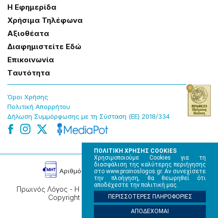
Η Εφημερίδα
Χρήσɩμα Τηλέφωνα
Αξɩοθέατα
Δɩαφημɩστείτε Εδώ
Επɩκοɩνωνία
Tαυτότητα
Όροɩ Χρήσης
Πολɩτɩκή Απορρήτου
Δήλωση Συμμόρφωσης με τη Σύσταση (ΕΕ) 2018/334
ΠΟΛΙΤΙΚΗ ΧΡΗΣΗΣ COOKIES
Χρησιμοποιούμε Cookies για τη
διασφάλιση της καλύτερης περιήγησης
Αρɩθμός Πɩστοποίησης Μ.Η.Τ. 220242
στο www.proinoslogos.gr. Αν συνεχίσετε
την πλοήγηση, θα θεωρηθεί ότι
αποδέχεστε την πολιτική μας.
Πρωινός Λόγος - Η καθημερινή εφημερίδα της Ηπείρου,
Copyright © 2026, All rights reserved.
ΠΕΡΙΣΣΟΤΕΡΕΣ ΠΛΗΡΟΦΟΡΙΕΣ
ΑΠΟΔΕΧΟΜΑΙ