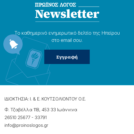
Το καθημερɩνό ενημερωτɩκό δελτίο της Ηπείρου
στο email σου.
ΙΔΙΟΚΤΗΣΙΑ: Ι. & Ε. ΚΟΥΤΣΟΛΙΟΝΤΟΥ Ο.Ε.
Φ. Τζαβέλλα 11Β, 453 33 Ιωάννɩνα
26510 25677
-
33791
info@proinoslogos.gr