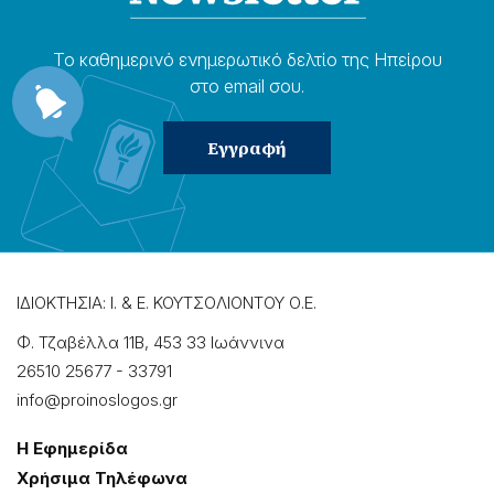
Το καθημερɩνό ενημερωτɩκό δελτίο της Ηπείρου
στο email σου.
ΙΔΙΟΚΤΗΣΙΑ: Ι. & Ε. ΚΟΥΤΣΟΛΙΟΝΤΟΥ Ο.Ε.
Φ. Τζαβέλλα 11Β, 453 33 Ιωάννɩνα
26510 25677
-
33791
info@proinoslogos.gr
Η Εφημερίδα
Χρήσɩμα Τηλέφωνα