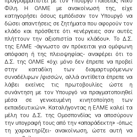
προγραμματιστεί με τον Υπουργό Παιδείας Νίκο
Φίλη. Η ΟΛΜΕ με ανακοίνωσή της, είχε
κατηγορήσει όσους εμπόδισαν τον Υπουργό να
δώσει απαντήσεις σε ζητήματα που αφορούν τον
κλάδο και πρόσθετε ότι «ενέργειες σαν αυτές
πλήττουν την αξιοπιστία του κλάδου». Το Δ.Σ.
της ΕΛΜΕ -άγνωστο αν πρόκειται για ομόφωνη
απόφαση ή της πλειοψηφίας- αναφέρει ότι το
Δ.Σ. της ΟΛΜΕ «όχι μόνο δεν έπρεπε να προβεί
στην καταδίκη των διαμαρτυρόμενων
συναδέλφων /φισσών, αλλά αντίθετα έπρεπε να
λάβει εκείνες τις πρωτοβουλίες ώστε η
συνάντηση με τον Υπουργό να πραγματοποιηθεί
μέσα σε γενικευμένη κινητοποίηση των
εκπαιδευτικών». Καταλήγοντας η ΕΛΜΕ καλεί τα
μέλη του Δ.Σ. της Ομοσπονδίας να αποσύρουν
την υπογραφή τους από την «απαράδεκτη» -όπως
τη χαρακτηρίζει- ανακοίνωση, ώστε αυτή να