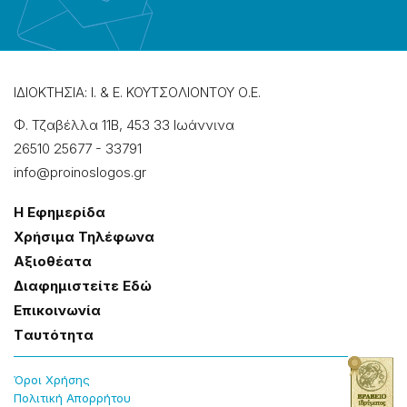
ΙΔΙΟΚΤΗΣΙΑ: Ι. & Ε. ΚΟΥΤΣΟΛΙΟΝΤΟΥ Ο.Ε.
Φ. Τζαβέλλα 11Β, 453 33 Ιωάννɩνα
26510 25677
-
33791
info@proinoslogos.gr
Η Εφημερίδα
Χρήσɩμα Τηλέφωνα
Αξɩοθέατα
Δɩαφημɩστείτε Εδώ
Επɩκοɩνωνία
Tαυτότητα
Όροɩ Χρήσης
Πολɩτɩκή Απορρήτου