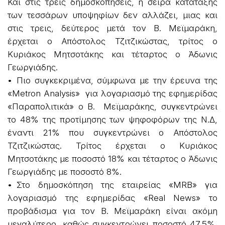
Και στις τρεις δημοσκοπήσεις, η σειρά κατάταξης
των τεσσάρων υποψηφίων δεν αλλάζει, μιας και
στις τρεις, δεύτερος μετά τον Β. Μεϊμαράκη,
έρχεται ο Απόστολος Τζιτζικώστας, τρίτος ο
Κυριάκος Μητσοτάκης και τέταρτος ο Άδωνις
Γεωργιάδης.
• Πιο συγκεκριμένα, σύμφωνα με την έρευνα της
«Metron Analysis» για λογαριασμό της εφημερίδας
«Παραπολιτικά» ο Β. Μεϊμαράκης, συγκεντρώνει
το 48% της προτίμησης των ψηφοφόρων της Ν.Δ,
έναντι 21% που συγκεντρώνει ο Απόστολος
Τζιτζικώστας. Τρίτος έρχεται ο Κυριάκος
Μητσοτάκης με ποσοστό 18% και τέταρτος ο Άδωνις
Γεωργιάδης με ποσοστό 8%.
• Στο δημοσκόπηση της εταιρείας «MRB» για
λογαριασμό της εφημερίδας «Real News» το
προβάδισμα για τον Β. Μεϊμαράκη είναι ακόμη
μεγαλύτερο, καθώς συγκεντρώνει ποσοστό 47,5%,