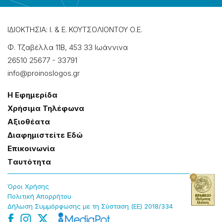
ΙΔΙΟΚΤΗΣΙΑ: Ι. & Ε. ΚΟΥΤΣΟΛΙΟΝΤΟΥ Ο.Ε.
Φ. Τζαβέλλα 11Β, 453 33 Ιωάννɩνα
26510 25677
-
33791
info@proinoslogos.gr
Η Εφημερίδα
Χρήσɩμα Τηλέφωνα
Αξɩοθέατα
Δɩαφημɩστείτε Εδώ
Επɩκοɩνωνία
Tαυτότητα
Όροɩ Χρήσης
Πολɩτɩκή Απορρήτου
Δήλωση Συμμόρφωσης με τη Σύσταση (ΕΕ) 2018/334