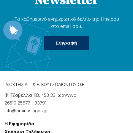
Το καθημερɩνό ενημερωτɩκό δελτίο της Ηπείρου
στο email σου.
ΙΔΙΟΚΤΗΣΙΑ: Ι. & Ε. ΚΟΥΤΣΟΛΙΟΝΤΟΥ Ο.Ε.
Φ. Τζαβέλλα 11Β, 453 33 Ιωάννɩνα
26510 25677
-
33791
info@proinoslogos.gr
Η Εφημερίδα
Χρήσɩμα Τηλέφωνα