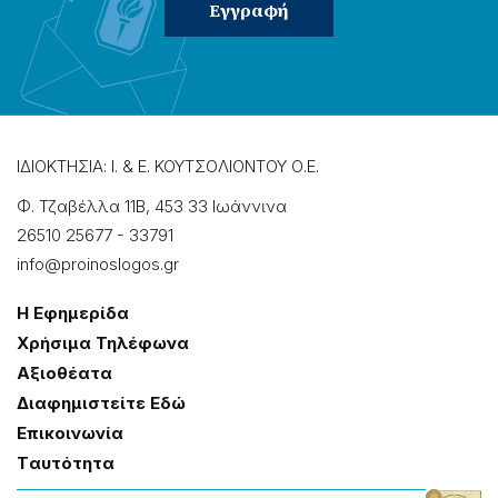
ΙΔΙΟΚΤΗΣΙΑ: Ι. & Ε. ΚΟΥΤΣΟΛΙΟΝΤΟΥ Ο.Ε.
Φ. Τζαβέλλα 11Β, 453 33 Ιωάννɩνα
26510 25677
-
33791
info@proinoslogos.gr
Η Εφημερίδα
Χρήσɩμα Τηλέφωνα
Αξɩοθέατα
Δɩαφημɩστείτε Εδώ
Επɩκοɩνωνία
Tαυτότητα