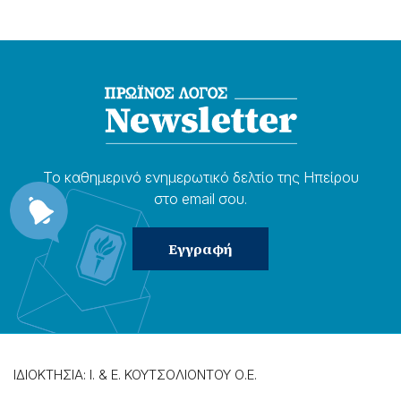
Το καθημερɩνό ενημερωτɩκό δελτίο της Ηπείρου
στο email σου.
ΙΔΙΟΚΤΗΣΙΑ: Ι. & Ε. ΚΟΥΤΣΟΛΙΟΝΤΟΥ Ο.Ε.