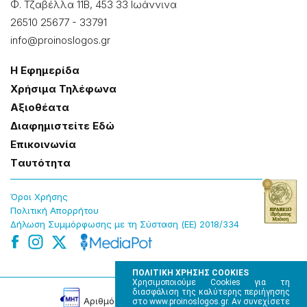
Φ. Τζαβέλλα 11Β, 453 33 Ιωάννɩνα
26510 25677
-
33791
info@proinoslogos.gr
Η Εφημερίδα
Χρήσɩμα Τηλέφωνα
Αξɩοθέατα
Δɩαφημɩστείτε Εδώ
Επɩκοɩνωνία
Tαυτότητα
Όροɩ Χρήσης
Πολɩτɩκή Απορρήτου
Δήλωση Συμμόρφωσης με τη Σύσταση (ΕΕ) 2018/334
ΠΟΛΙΤΙΚΗ ΧΡΗΣΗΣ COOKIES
Χρησιμοποιούμε Cookies για τη
διασφάλιση της καλύτερης περιήγησης
Αρɩθμός Πɩστοποίησης Μ.Η.Τ. 220242
στο www.proinoslogos.gr. Αν συνεχίσετε